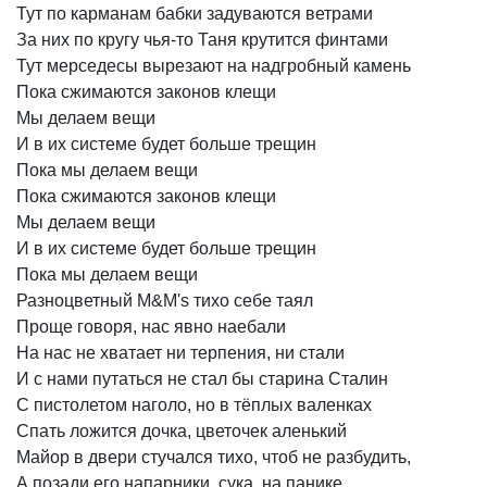
Тут
по
карманам
бабки
задуваются
ветрами
За
них
по
кругу
чья-то
Таня
крутится
финтами
Тут
мерседесы
вырезают
на
надгробный
камень
Пока
сжимаются
законов
клещи
Мы
делаем
вещи
И
в
их
системе
будет
больше
трещин
Пока
мы
делаем
вещи
Пока
сжимаются
законов
клещи
Мы
делаем
вещи
И
в
их
системе
будет
больше
трещин
Пока
мы
делаем
вещи
Разноцветный
M&M's
тихо
себе
таял
Проще
говоря,
нас
явно
наебали
На
нас
не
хватает
ни
терпения,
ни
стали
И
с
нами
путаться
не
стал
бы
старина
Сталин
С
пистолетом
наголо,
но
в
тёплых
валенках
Спать
ложится
дочка,
цветочек
аленький
Майор
в
двери
стучался
тихо,
чтоб
не
разбудить,
А
позади
его
напарники,
сука,
на
панике