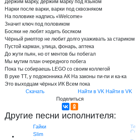
Держим
марку,
держим
марку
под
языком
Нарки
после
варки,
варки
под
сквозняком
На
половике
надпись
«Welcome»
Значит
ключ
под
половиком
Босяки
не
любят
ходить
босяком
Чёрный
риелтор
не
любит
долго
ухаживать
за
стариком
Пустой
карман,
улица,
фонарь,
аптека
До
жути
пьян,
но
от
ментов
бы
побегал
Мы
мутим
план
очередного
побега
Пока
ты
собираешь
LEGO
со
своим
коллегой
В
руке
ТТ,
у
подоконника
АК
На
законы
пи-пи
и
ка-ка
Это
выходцам
чёрных
ИК
Всем
пока
Скачать
Найти в VK
Найти в VK
Поделиться
Другие песни исполнителя:
Гайки
Slim