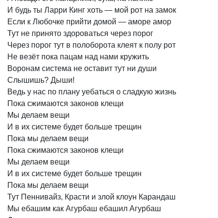
И
будь
ты
Ларри
Кинг
хоть
—
мой
рот
на
замок
Если
к
Любочке
прийти
домой
—
аморе
амор
Тут
не
принято
здороваться
через
порог
Через
порог
тут
в
полоборота
клеят
к
полу
рот
Не
везёт
пока
пацам
над
нами
кружить
Воронам
система
не
оставит
тут
ни
души
Слышишь?
Дыши!
Ведь
у
нас
по
плану
уебаться
о
сладкую
жизнь
Пока
сжимаются
законов
клещи
Мы
делаем
вещи
И
в
их
системе
будет
больше
трещин
Пока
мы
делаем
вещи
Пока
сжимаются
законов
клещи
Мы
делаем
вещи
И
в
их
системе
будет
больше
трещин
Пока
мы
делаем
вещи
Тут
Пеннивайз,
Красти
и
злой
клоун
Карандаш
Мы
ебашим
как
Агурбаш
ебашил
Агурбаш