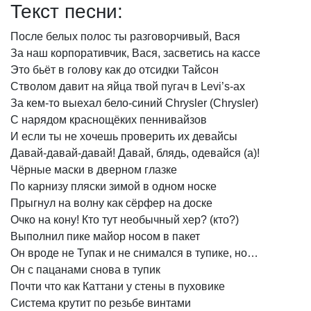
Текст песни:
После
белых
полос
ты
разговорчивый,
Вася
За
наш
корпоративчик,
Вася,
засветись
на
кассе
Это
бьёт
в
голову
как
до
отсидки
Тайсон
Стволом
давит
на
яйца
твой
пугач
в
Levi’s-ах
За
кем-то
выехал
бело-синий
Chrysler
(Chrysler)
С
нарядом
краснощёких
пеннивайзов
И
если
ты
не
хочешь
проверить
их
девайсы
Давай-давай-давай!
Давай,
блядь,
одевайся
(а)!
Чёрные
маски
в
дверном
глазке
По
карнизу
пляски
зимой
в
одном
носке
Прыгнул
на
волну
как
сёрфер
на
доске
Очко
на
кону!
Кто
тут
необычный
хер?
(кто?)
Выполнил
пике
майор
носом
в
пакет
Он
вроде
не
Тупак
и
не
снимался
в
тупике,
но…
Он
с
пацанами
снова
в
тупик
Почти
что
как
Каттани
у
стены
в
пуховике
Система
крутит
по
резьбе
винтами