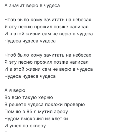
А
значит
верю
в
чудеса
Чтоб
было
кому
зачитать
на
небесах
Я
эту
песню
прожил
позже
написал
И
в
этой
жизни
сам
не
верю
в
чудеса
Чудеса
чудеса
чудеса
Чтоб
было
кому
зачитать
на
небесах
Я
эту
песню
прожил
позже
написал
И
в
этой
жизни
сам
не
верю
в
чудеса
Чудеса
чудеса
чудеса
А
я
верю
Во
всю
такую
херню
В
решете
чудеса
покажи
проверю
Помню
в
95
я
мутил
аферу
Чудом
выскочил
из
клетки
И
ушел
по
скверу