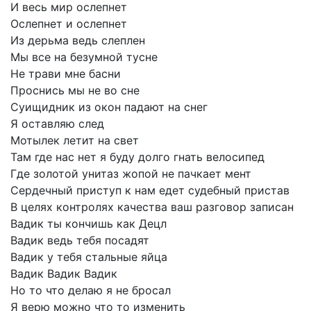
И
весь
мир
ослепнет
Ослепнет
и
ослепнет
Из
дерьма
ведь
слеплен
Мы
все
на
безумной
тусне
Не
трави
мне
басни
Проснись
мы
не
во
сне
Суищидник
из
окон
падают
на
снег
Я
оставляю
след
Мотылек
летит
на
свет
Там
где
нас
нет
я
буду
долго
гнать
велосипед
Где
золотой
унитаз
жопой
не
пачкает
мент
Сердечный
приступ
к
нам
едет
судебный
пристав
В
целях
контролях
качества
ваш
разговор
записан
Вадик
ты
кончишь
как
Децл
Вадик
ведь
тебя
посадят
Вадик
у
тебя
стальные
яйца
Вадик
Вадик
Вадик
Но
то
что
делаю
я
не
бросал
Я
верю
можно
что
то
изменить