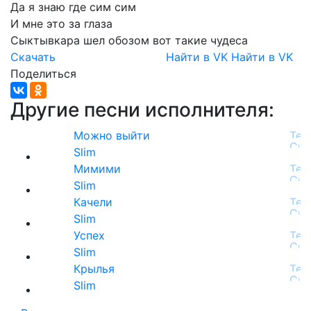
Да
я
знаю
где
сим
сим
И
мне
это
за
глаза
Сыктывкара
шел
обозом
вот
такие
чудеса
Скачать
Найти в VK
Найти в VK
Поделиться
Другие песни исполнителя:
Можно выйти
Slim
Мимими
Slim
Качели
Slim
Успех
Slim
Крылья
Slim