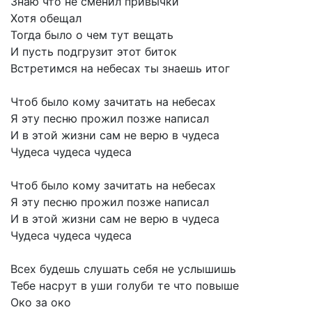
Знаю
что
не
сменил
привычки
Хотя
обещал
Тогда
было
о
чем
тут
вещать
И
пусть
подгрузит
этот
биток
Встретимся
на
небесах
ты
знаешь
итог
Чтоб
было
кому
зачитать
на
небесах
Я
эту
песню
прожил
позже
написал
И
в
этой
жизни
сам
не
верю
в
чудеса
Чудеса
чудеса
чудеса
Чтоб
было
кому
зачитать
на
небесах
Я
эту
песню
прожил
позже
написал
И
в
этой
жизни
сам
не
верю
в
чудеса
Чудеса
чудеса
чудеса
Всех
будешь
слушать
себя
не
услышишь
Тебе
насрут
в
уши
голуби
те
что
повыше
Око
за
око