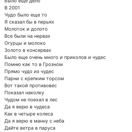
Было
еще
дело
В
2001
Чудо
было
еще
то
Я
сказал
бы
в
перьях
Молоток
и
долото
Все
были
на
нервах
Огурцы
и
молоко
Золото
в
консервах
Было
еще
очень
много
и
приколов
и
чудес
Помню
как
то
в
Грозном
Прямо
чудо
из
чудес
Парни
с
крепким
торсом
Вот
такой
противовес
Показал
наколку
Чудом
не
поехал
в
лес
Да
я
верю
в
чудеса
Как
в
четыре
колеса
Да
я
верю
в
манну
с
неба
Дайте
ветра
в
паруса