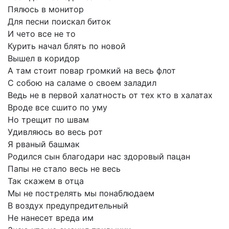
Пялюсь
в
монитор
Для
песни
поискал
биток
И
чето
все
не
то
Курить
начал
блять
по
новой
Вышел
в
коридор
А
там
стоит
повар
громкий
на
весь
флот
С
собою
на
саламе
о
своем
заладил
Ведь
не
в
первой
халатность
от
тех
кто
в
халатах
Вроде
все
сшито
по
уму
Но
трещит
по
швам
Удивляюсь
во
весь
рот
Я
рваный
башмак
Родился
сын
благодари
нас
здоровый
пацан
Папы
не
стало
весь
не
весь
Так
скажем
в
отца
Мы
не
пострелять
мы
понаблюдаем
В
воздух
предупредительный
Не
нанесет
вреда
им