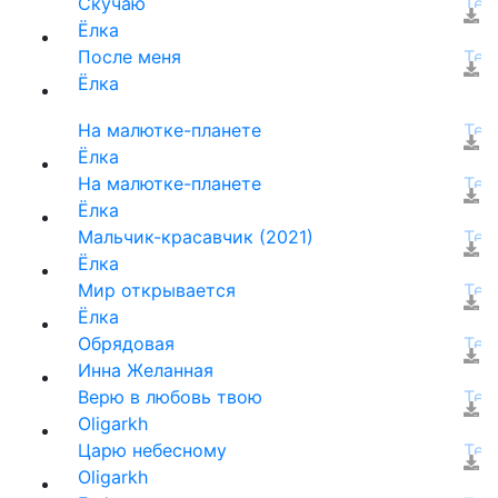
Скучаю
Ёлка
После меня
Ёлка
На малютке-планете
Ёлка
На малютке-планете
Ёлка
Мальчик-красавчик (2021)
Ёлка
Мир открывается
Ёлка
Обрядовая
Инна Желанная
Верю в любовь твою
Oligarkh
Царю небесному
Oligarkh