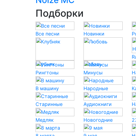
Noize MC
Подборки
Все песни
Новинки
P
R
Клубняк
Любовь
Рингтоны
Минусы
Н
В машину
Народные
К
Старинные
Аудиокниги
Н
Медляк
Новогодние
2
8 марта
9 мая
Н