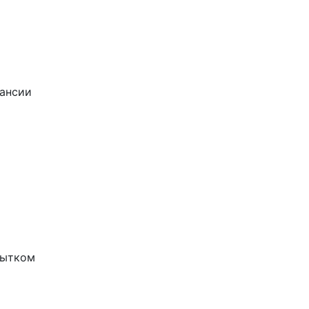
ансии
бытком