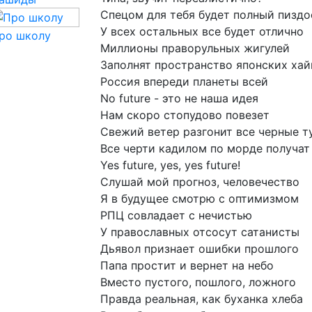
Спецом
для
тебя
будет
полный
пиздо
У
всех
остальных
все
будет
отлично
ро школу
Миллионы
праворульных
жигулей
Заполнят
пространство
японских
хай
Россия
впереди
планеты
всей
No
future
-
это
не
наша
идея
Нам
скоро
стопудово
повезет
Свежий
ветер
разгонит
все
черные
т
Все
черти
кадилом
по
морде
получат
Yes
future,
yes,
yes
future!
Слушай
мой
прогноз,
человечество
Я
в
будущее
смотрю
с
оптимизмом
РПЦ
совладает
с
нечистью
У
православных
отсосут
сатанисты
Дьявол
признает
ошибки
прошлого
Папа
простит
и
вернет
на
небо
Вместо
пустого,
пошлого,
ложного
Правда
реальная,
как
буханка
хлеба