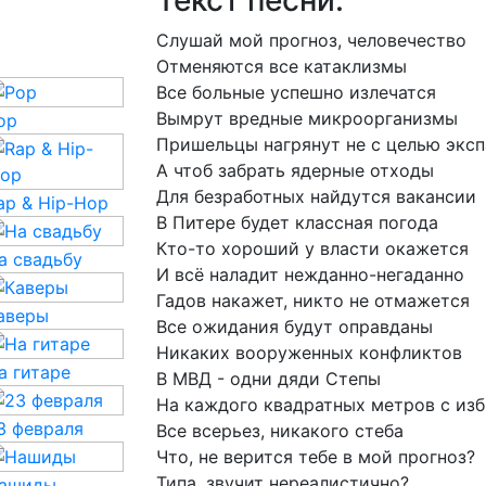
Текст песни:
Слушай
мой
прогноз,
человечество
Отменяются
все
катаклизмы
Все
больные
успешно
излечатся
Вымрут
вредные
микроорганизмы
op
Пришельцы
нагрянут
не
с
целью
эксп
А
чтоб
забрать
ядерные
отходы
Для
безработных
найдутся
вакансии
ap & Hip-Hop
В
Питере
будет
классная
погода
Кто-то
хороший
у
власти
окажется
а свадьбу
И
всё
наладит
нежданно-негаданно
Гадов
накажет,
никто
не
отмажется
аверы
Все
ожидания
будут
оправданы
Никаких
вооруженных
конфликтов
а гитаре
В
МВД
-
одни
дяди
Степы
На
каждого
квадратных
метров
с
из
3 февраля
Все
всерьез,
никакого
стеба
Что,
не
верится
тебе
в
мой
прогноз?
Типа,
звучит
нереалистично?
ашиды