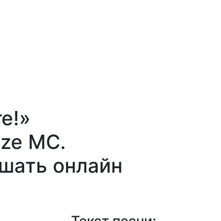
e!»
ize MC.
ушать онлайн