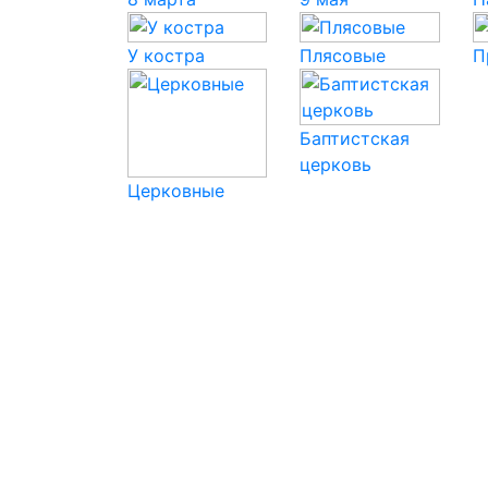
У костра
Плясовые
П
Баптистская
церковь
Церковные