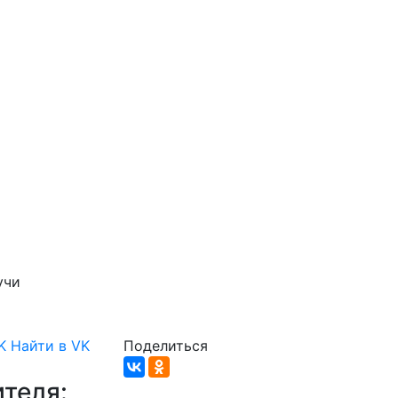
учи
K
Найти в VK
Поделиться
теля: