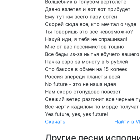
Волшебник
в
голубом
вертолете
Давно
взлетел
и
вот
вот
прибудет
Ему
тут
км
всего
пару
сотен
Скорей
сюда
все,
кто
мечтал
о
чуде
Ты
говоришь
это
все
невозможно?
Нахуй
иди,
я
тебя
не
спрашивал!
Мне
от
вас
пессимистов
тошно
Все
беды
из-за
нытья
ебучего
вашего
Пачка
евро
за
монету
в
5
рублей
Сто
баксов
в
обмен
на
15
копеек
Россия
впереди
планеты
всей
No
future
-
это
не
наша
идея
Нам
скоро
стопудово
повезет
Свежий
ветер
разгонит
все
черные
т
Все
черти
кадилом
по
морде
получат
Yes
future,
yes,
yes
future!
Скачать
Найти в V
Другие песни исполни