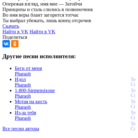
Опережая
взгляд,
имя
мне
—
Затойчи
Принципы
и
сталь
слились
в
позвоночник
Во
имя
веры
блант
загорится
тотчас
Ты
выбрал
убежать,
лишь
конец
отсрочив
Скачать
Найти в VK
Найти в VK
Поделиться
Другие песни исполнителя:
Беги от меня
Pharaoh
Идол
Pharaoh
1-800-Siemensixone
Pharaoh
Мотая на кисть
Pharaoh
Из-за тебя
Pharaoh
Все песни автора