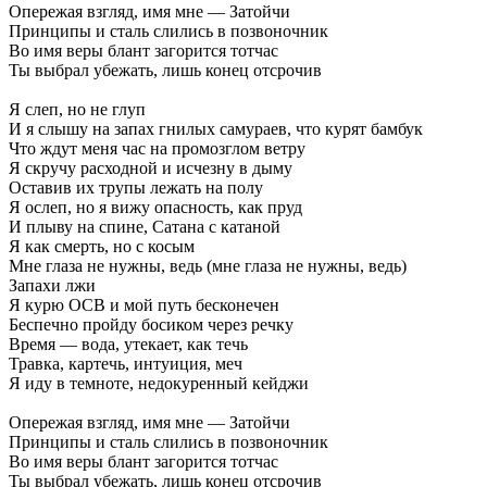
Опережая
взгляд,
имя
мне
—
Затойчи
Принципы
и
сталь
слились
в
позвоночник
Во
имя
веры
блант
загорится
тотчас
Ты
выбрал
убежать,
лишь
конец
отсрочив
Я
слеп,
но
не
глуп
И
я
слышу
на
запах
гнилых
самураев,
что
курят
бамбук
Что
ждут
меня
час
на
промозглом
ветру
Я
скручу
расходной
и
исчезну
в
дыму
Оставив
их
трупы
лежать
на
полу
Я
ослеп,
но
я
вижу
опасность,
как
пруд
И
плыву
на
спине,
Сатана
с
катаной
Я
как
смерть,
но
с
косым
Мне
глаза
не
нужны,
ведь
(мне
глаза
не
нужны,
ведь)
Запахи
лжи
Я
курю
OCB
и
мой
путь
бесконечен
Беспечно
пройду
босиком
через
речку
Время
—
вода,
утекает,
как
течь
Травка,
картечь,
интуиция,
меч
Я
иду
в
темноте,
недокуренный
кейджи
Опережая
взгляд,
имя
мне
—
Затойчи
Принципы
и
сталь
слились
в
позвоночник
Во
имя
веры
блант
загорится
тотчас
Ты
выбрал
убежать,
лишь
конец
отсрочив