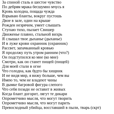
За
спиной
сталь
и
шестое
чувство
По
дебрям
мрака
бесшумно
мчусь
я
Кровь
холодна,
пощада
чужда
Взрываю
бланты,
вокруг
пустошь
Двое
в
зале,
один
на
крыше
Рожден
незрячим,
умеет
слышать
Ступаю
тихо,
пылает
Свишер
Движенье
плавно,
стальной
вихрь
Я
слышал
твое
дыханье
(дыханье)
И
в
луже
крови
охранник
(охранник)
Рассвет,
запачканный
кровью
Я
продолжу
путь
утром
ранним
(что?)
Он
подступился
ко
мне
(ко
мне)
Смотри,
как
он
станет
пищей
(пищей)
Для
моей
стали
в
огне
Что
голодна,
как
будто
бы
хищник
И
не
видя
мир,
я
вижу
больше,
чем
вы
Имею
то,
чем
не
владеют
чины
В
дымке
багровой
фигура
слепого
Что
себя
позади
не
оставит
в
живых
Когда
блант
догорит,
лягут
те
дикари
Опрометчиво
мысля,
что
могут
творить
Опрометчиво
мысля,
что
могут
парить
Превосходный
убийца,
восставший
в
пыли,
тварь
(скрт)