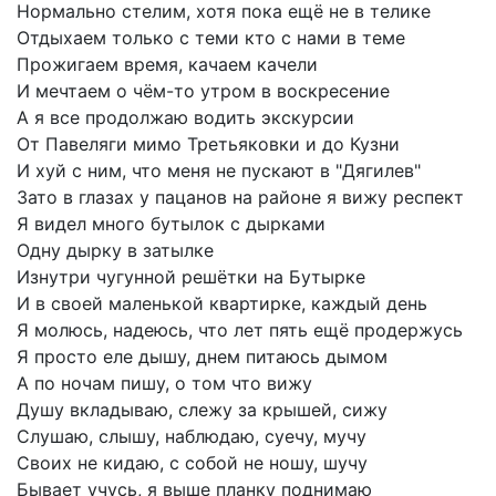
Нормально
стелим,
хотя
пока
ещё
не
в
телике
Отдыхаем
только
с
теми
кто
с
нами
в
теме
Прожигаем
время,
качаем
качели
И
мечтаем
о
чём-то
утром
в
воскресение
А
я
все
продолжаю
водить
экскурсии
От
Павеляги
мимо
Третьяковки
и
до
Кузни
И
хуй
с
ним,
что
меня
не
пускают
в
"Дягилев"
Зато
в
глазах
у
пацанов
на
районе
я
вижу
респект
Я
видел
много
бутылок
с
дырками
Одну
дырку
в
затылке
Изнутри
чугунной
решётки
на
Бутырке
И
в
своей
маленькой
квартирке,
каждый
день
Я
молюсь,
надеюсь,
что
лет
пять
ещё
продержусь
Я
просто
еле
дышу,
днем
питаюсь
дымом
А
по
ночам
пишу,
о
том
что
вижу
Душу
вкладываю,
слежу
за
крышей,
сижу
Слушаю,
слышу,
наблюдаю,
суечу,
мучу
Своих
не
кидаю,
с
собой
не
ношу,
шучу
Бывает
учусь,
я
выше
планку
поднимаю