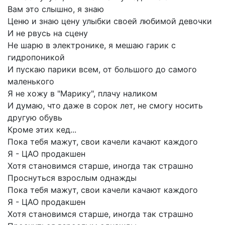
Вам
это
слышно,
я
знаю
Ценю
и
знаю
цену
улыбки
своей
любимой
девочки
И
не
рвусь
на
сцену
Не
шарю
в
электронике,
я
мешаю
гарик
с
гидропоникой
И
пускаю
парики
всем,
от
большого
до
самого
маленького
Я
не
хожу
в
"Марику",
плачу
наликом
И
думаю,
что
даже
в
сорок
лет,
не
смогу
носить
другую
обувь
Кроме
этих
кед...
Пока
тебя
мажут,
свои
качели
качают
каждого
Я
-
ЦАО
продакшен
Хотя
становимся
старше,
иногда
так
страшно
Проснуться
взрослым
однажды
Пока
тебя
мажут,
свои
качели
качают
каждого
Я
-
ЦАО
продакшен
Хотя
становимся
старше,
иногда
так
страшно