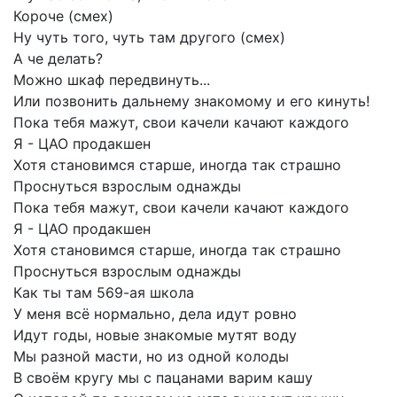
Короче
(смех)
Ну
чуть
того,
чуть
там
другого
(смех)
А
че
делать?
Можно
шкаф
передвинуть...
Или
позвонить
дальнему
знакомому
и
его
кинуть!
Пока
тебя
мажут,
свои
качели
качают
каждого
Я
-
ЦАО
продакшен
Хотя
становимся
старше,
иногда
так
страшно
Проснуться
взрослым
однажды
Пока
тебя
мажут,
свои
качели
качают
каждого
Я
-
ЦАО
продакшен
Хотя
становимся
старше,
иногда
так
страшно
Проснуться
взрослым
однажды
Как
ты
там
569-ая
школа
У
меня
всё
нормально,
дела
идут
ровно
Идут
годы,
новые
знакомые
мутят
воду
Мы
разной
масти,
но
из
одной
колоды
В
своём
кругу
мы
с
пацанами
варим
кашу