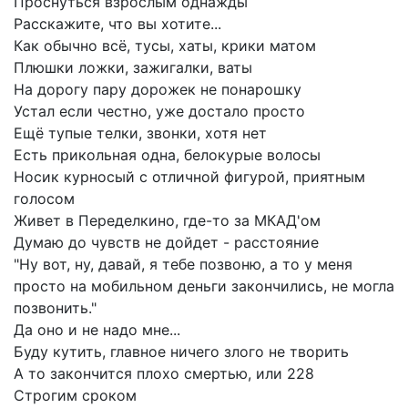
Проснуться
взрослым
однажды
Расскажите,
что
вы
хотите...
Как
обычно
всё,
тусы,
хаты,
крики
матом
Плюшки
ложки,
зажигалки,
ваты
На
дорогу
пару
дорожек
не
понарошку
Устал
если
честно,
уже
достало
просто
Ещё
тупые
телки,
звонки,
хотя
нет
Есть
прикольная
одна,
белокурые
волосы
Носик
курносый
с
отличной
фигурой,
приятным
голосом
Живет
в
Переделкино,
где-то
за
МКАД'ом
Думаю
до
чувств
не
дойдет
-
расстояние
"Ну
вот,
ну,
давай,
я
тебе
позвоню,
а
то
у
меня
просто
на
мобильном
деньги
закончились,
не
могла
позвонить."
Да
оно
и
не
надо
мне...
Буду
кутить,
главное
ничего
злого
не
творить
А
то
закончится
плохо
смертью,
или
228
Строгим
сроком