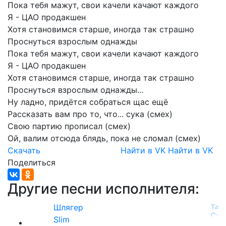
Пока
тебя
мажут,
свои
качели
качают
каждого
Я
-
ЦАО
продакшен
Хотя
становимся
старше,
иногда
так
страшно
Проснуться
взрослым
однажды
Пока
тебя
мажут,
свои
качели
качают
каждого
Я
-
ЦАО
продакшен
Хотя
становимся
старше,
иногда
так
страшно
Проснуться
взрослым
однажды...
Ну
ладно,
придётся
собраться
щас
ещё
Рассказать
вам
про
то,
что...
сука
(смех)
Свою
партию
прописал
(смех)
Ой,
валим
отсюда
блядь,
пока
не
сломал
(смех)
Скачать
Найти в VK
Найти в VK
Поделиться
Другие песни исполнителя:
Шлягер
Slim