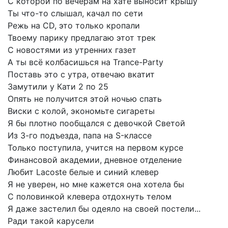
С
которой
по
вечерам
на
хате
выносит
крышу
Ты
что-то
слышал,
качал
по
сети
Режь
на
CD,
это
только
кропали
Твоему
парику
предлагаю
этот
трек
С
новостями
из
утренних
газет
А
ты
всё
колбасишься
на
Trance-Party
Поставь
это
с
утра,
отвечаю
вкатит
Замутили
у
Кати
2
по
25
Опять
не
получится
этой
ночью
спать
Виски
с
колой,
экономьте
сигареты
Я
бы
плотно
пообщался
с
девочкой
Светой
Из
3-го
подъезда,
папа
на
S-классе
Только
поступила,
учится
на
первом
курсе
Финансовой
академии,
дневное
отделение
Любит
Lacoste
белые
и
синий
клевер
Я
не
уверен,
но
мне
кажется
она
хотела
бы
С
половинкой
клевера
отдохнуть
телом
Я
даже
застелил
бы
одеяло
на
своей
постели...
Ради
такой
карусели