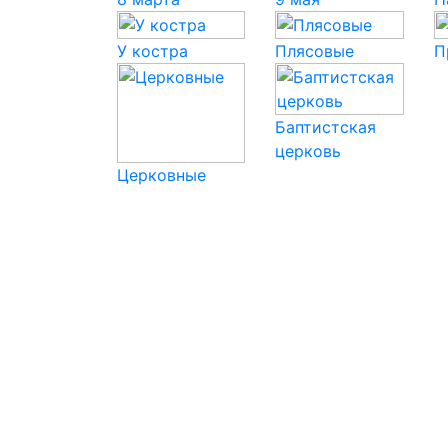
У костра
Плясовые
П
Баптистская
церковь
Церковные