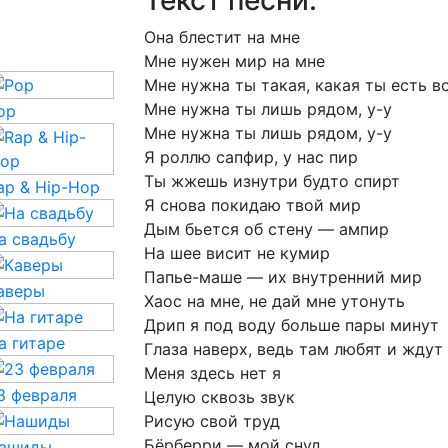
Текст песни:
Она
блестит
на
мне
Мне
нужен
мир
на
мне
Мне
нужна
ты
такая,
какая
ты
есть
в
Мне
нужна
ты
лишь
рядом,
у-у
op
Мне
нужна
ты
лишь
рядом,
у-у
Я
роллю
сапфир,
у
нас
пир
Ты
жжешь
изнутри
будто
спирт
ap & Hip-Hop
Я
снова
покидаю
твой
мир
Дым
бьется
об
стену
—
ампир
а свадьбу
На
шее
висит
не
кумир
Папье-маше
—
их
внутренний
мир
аверы
Хаос
на
мне,
не
дай
мне
утонуть
Дрип
я
под
воду
больше
пары
минут
а гитаре
Глаза
наверх,
ведь
там
любят
и
ждут
Меня
здесь
нет
я
3 февраля
Целую
сквозь
звук
Рисую
свой
труд
Бёрберри
—
мой
снуд
ашиды