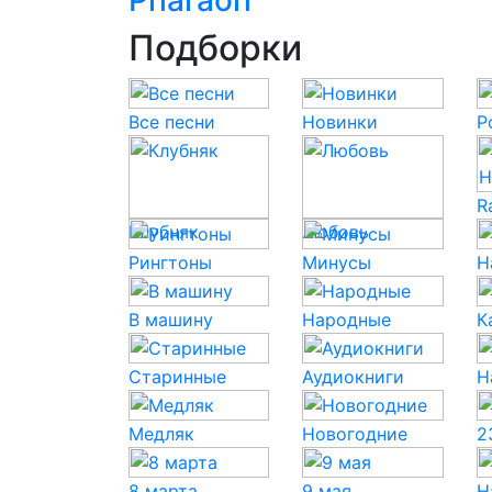
Pharaoh
Подборки
Все песни
Новинки
P
R
Клубняк
Любовь
Рингтоны
Минусы
Н
В машину
Народные
К
Старинные
Аудиокниги
Н
Медляк
Новогодние
2
8 марта
9 мая
Н