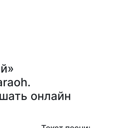
Ей»
raoh.
ушать онлайн