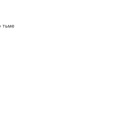
о
тьме