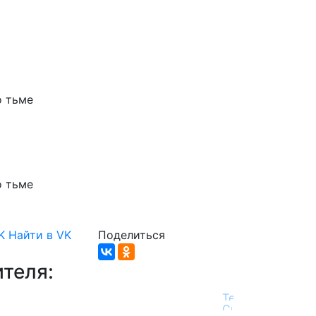
о
тьме
о
тьме
K
Найти в VK
Поделиться
теля: