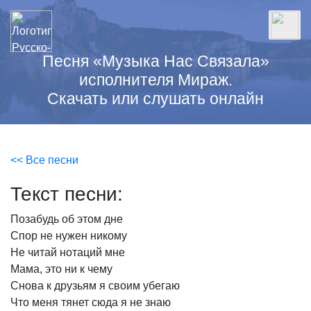
Песня «Музыка Нас Связала»
исполнителя Мираж.
Скачать или слушать онлайн
<< Все песни
Текст песни:
Позабудь
об
этом
дне
Спор
не
нужен
никому
Не
читай
нотаций
мне
Мама,
это
ни
к
чему
Снова
к
друзьям
я
своим
убегаю
Что
меня
тянет
сюда
я
не
знаю