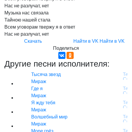
Нас
не
разлучат,
нет
Музыка
нас
связала
Тайною
нашей
стала
Всем
уговорам
твержу
я
в
ответ
Нас
не
разлучат,
нет
Скачать
Найти в VK
Найти в VK
Поделиться
Другие песни исполнителя:
Тысяча звезд
Мираж
Где я
Мираж
Я жду тебя
Мираж
Волшебный мир
Мираж
Море грёз