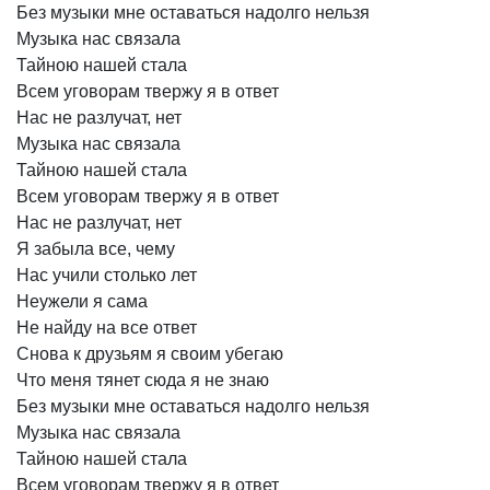
Без
музыки
мне
оставаться
надолго
нельзя
Музыка
нас
связала
Тайною
нашей
стала
Всем
уговорам
твержу
я
в
ответ
Нас
не
разлучат,
нет
Музыка
нас
связала
Тайною
нашей
стала
Всем
уговорам
твержу
я
в
ответ
Нас
не
разлучат,
нет
Я
забыла
все,
чему
Нас
учили
столько
лет
Неужели
я
сама
Не
найду
на
все
ответ
Снова
к
друзьям
я
своим
убегаю
Что
меня
тянет
сюда
я
не
знаю
Без
музыки
мне
оставаться
надолго
нельзя
Музыка
нас
связала
Тайною
нашей
стала
Всем
уговорам
твержу
я
в
ответ