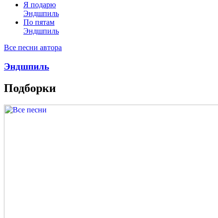
Я подарю
Эндшпиль
По пятам
Эндшпиль
Все песни автора
Эндшпиль
Подборки