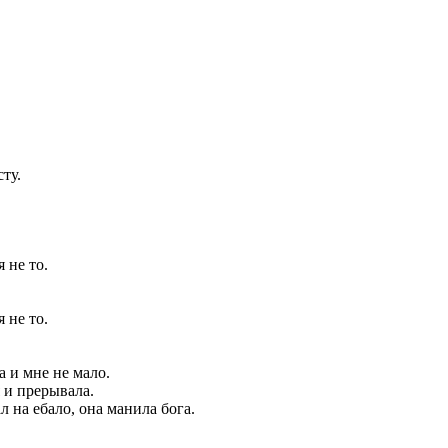
сту.
я
не
то.
я
не
то.
а
и
мне
не
мало.
и
прерывала.
ал
на
ебало,
она
манила
бога.
.