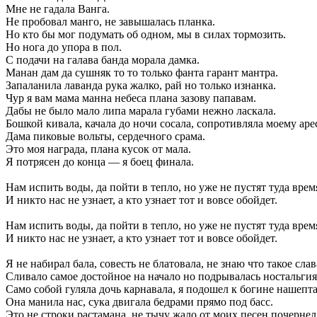
Мне
не
гадала
Ванга.
Не
пробовал
манго,
не
завышалась
планка.
Но
кто
бы
мог
подумать
об
одном,
мы
в
силах
тормозить.
Но
нога
до
упора
в
пол.
С
подачи
на
галава
банда
морала
дамка.
Манан
дам
да
сушняк
то
то
только
фанта
гарант
мантра.
Запаланила
лаванда
рука
жалко,
рай
но
только
изнанка.
Чур
я
вам
мама
манна
небеса
плана
зазову
папавам.
Дабы
не
было
мало
липа
марала
губами
нежно
ласкала.
Бошкой
кивала,
качала
до
ночи
сосала,
сопротивляла
моему
аре
Дама
пиковые
вольты,
сердечного
срама.
Это
моя
награда,
плана
кусок
от
мала.
Я
потрясен
до
конца
—
я
боец
финала.
Нам
испить
воды,
да
пойти
в
тепло,
но
уже
не
пустят
туда
врем
И
никто
нас
не
узнает,
а
кто
узнает
тот
и
вовсе
обойдет.
Нам
испить
воды,
да
пойти
в
тепло,
но
уже
не
пустят
туда
врем
И
никто
нас
не
узнает,
а
кто
узнает
тот
и
вовсе
обойдет.
Я
не
набирал
бала,
совесть
не
блатовала,
не
знаю
что
такое
слав
Сливало
самое
достойное
на
начало
но
подрывалась
ностальгия
Само
собой
гуляла
дочь
карнавала,
я
подошел
к
богине
нашепт
Она
манила
нас,
сука
двигала
бедрами
прямо
под
басс.
Это
не
строки
растамана,
не
тычу
жало
от
моих
песен
почернел