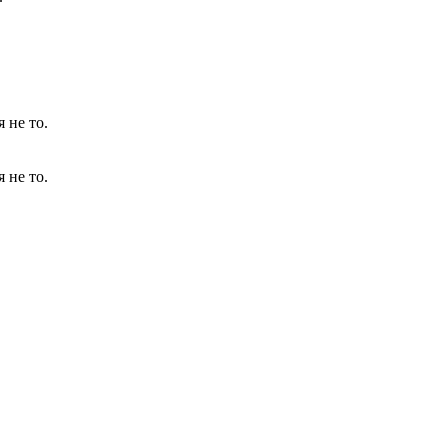
я
не
то.
я
не
то.