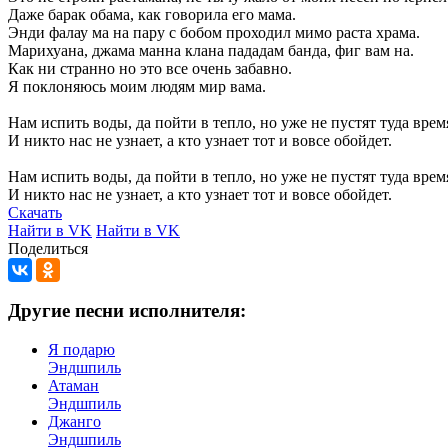
Даже
барак
обама,
как
говорила
его
мама.
Энди
фалау
ма
на
пару
с
бобом
проходил
мимо
раста
храма.
Марихуана,
джама
манна
клана
пададам
банда,
фиг
вам
на.
Как
ни
странно
но
это
все
очень
забавно.
Я
поклоняюсь
моим
людям
мир
вама.
Нам
испить
воды,
да
пойти
в
тепло,
но
уже
не
пустят
туда
врем
И
никто
нас
не
узнает,
а
кто
узнает
тот
и
вовсе
обойдет.
Нам
испить
воды,
да
пойти
в
тепло,
но
уже
не
пустят
туда
врем
И
никто
нас
не
узнает,
а
кто
узнает
тот
и
вовсе
обойдет.
Скачать
Найти в VK
Найти в VK
Поделиться
Другие песни исполнителя:
Я подарю
Эндшпиль
Атаман
Эндшпиль
Джанго
Эндшпиль