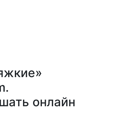
тяжкие»
m.
ушать онлайн