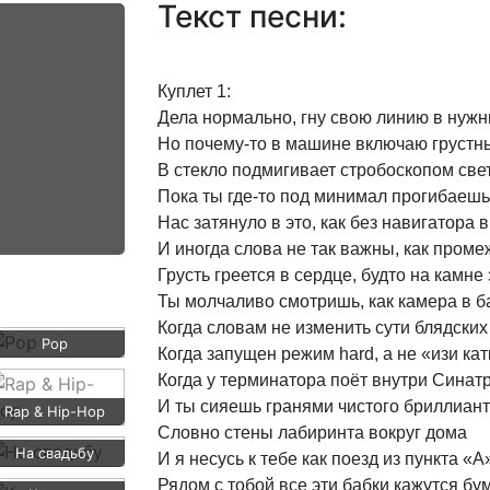
Текст песни:
Куплет
1:
Дела
нормально,
гну
свою
линию
в
нужн
Но
почему-то
в
машине
включаю
грустн
В
стекло
подмигивает
стробоскопом
све
Пока
ты
где-то
под
минимал
прогибаешь
Нас
затянуло
в
это,
как
без
навигатора
в
И
иногда
слова
не
так
важны,
как
проме
Грусть
греется
в
сердце,
будто
на
камне
Ты
молчаливо
смотришь,
как
камера
в
б
Когда
словам
не
изменить
сути
блядских
Pop
Когда
запущен
режим
hard,
а
не
«изи
кат
Когда
у
терминатора
поёт
внутри
Синат
И
ты
сияешь
гранями
чистого
бриллиан
Rap & Hip-Hop
Словно
стены
лабиринта
вокруг
дома
На свадьбу
И
я
несусь
к
тебе
как
поезд
из
пункта
«A
Рядом
с
тобой
все
эти
бабки
кажутся
бу