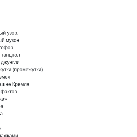
ый
узор,
ый
музон
тофор
танцпол
джунгли
жутки
(промежутки)
змея
ашне
Кремля
фактов
ка»
ра
та
»
мажками