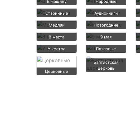
В машину
Народные
Старинные
Аудиокниги
Медляк
Новогодние
8 марта
9 мая
У костра
Плясовые
Баптистская
церковь
Церковные