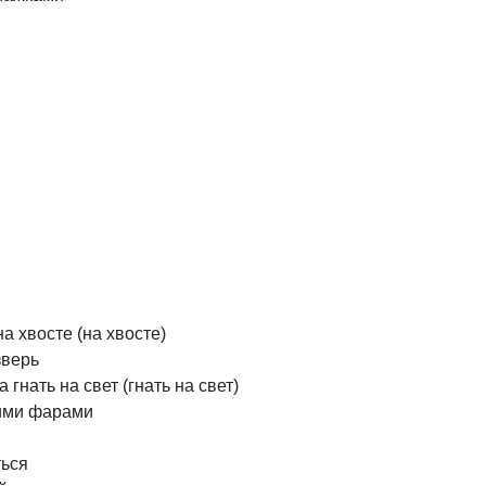
на
хвосте
(на
хвосте)
зверь
а
гнать
на
свет
(гнать
на
свет)
ими
фарами
ться