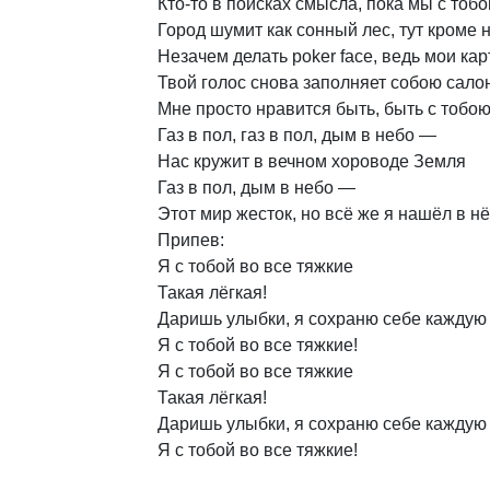
Кто-то
в
поисках
смысла,
пока
мы
с
тобо
Город
шумит
как
сонный
лес,
тут
кроме
Незачем
делать
poker
face,
ведь
мои
кар
Твой
голос
снова
заполняет
собою
сало
Мне
просто
нравится
быть,
быть
с
тобо
Газ
в
пол,
газ
в
пол,
дым
в
небо
—
Нас
кружит
в
вечном
хороводе
Земля
Газ
в
пол,
дым
в
небо
—
Этот
мир
жесток,
но
всё
же
я
нашёл
в
н
Припев:
Я
с
тобой
во
все
тяжкие
Такая
лёгкая!
Даришь
улыбки,
я
сохраню
себе
каждую
Я
с
тобой
во
все
тяжкие!
Я
с
тобой
во
все
тяжкие
Такая
лёгкая!
Даришь
улыбки,
я
сохраню
себе
каждую
Я
с
тобой
во
все
тяжкие!