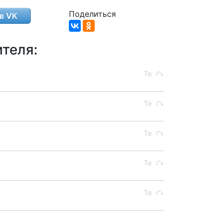
Поделиться
в VK
теля: