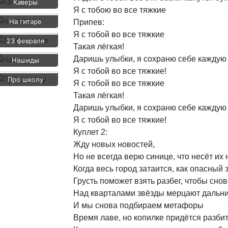
Каверы
Я
с
тобою
во
все
тяжкие
На гитаре
Припев:
Я
с
тобой
во
все
тяжкие
23 февраля
Такая
лёгкая!
Даришь
улыбки,
я
сохраню
себе
каждую
Нашиды
Я
с
тобой
во
все
тяжкие!
Про школу
Я
с
тобой
во
все
тяжкие
Такая
лёгкая!
Даришь
улыбки,
я
сохраню
себе
каждую
Я
с
тобой
во
все
тяжкие!
Куплет
2:
Жду
новых
новостей,
Но
не
всегда
верю
синице,
что
несёт
их
Когда
весь
город
затаится,
как
опасный
Грусть
поможет
взять
разбег,
чтобы
снов
Над
кварталами
звёзды
мерцают
дальн
И
мы
снова
подбираем
метафоры
Время
лаве,
но
копилке
придётся
разби