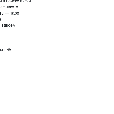
й
в
поиске
виски
нас
никого
ты
—
таро
н
ю
вдвоём
ём
тебя