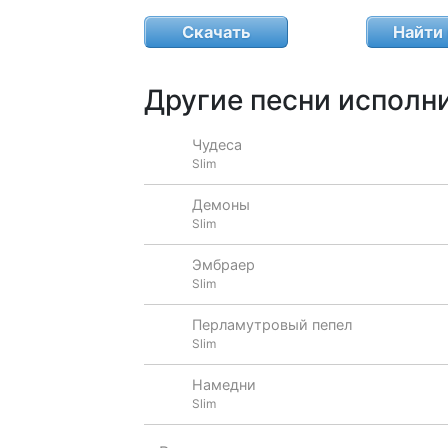
Скачать
Найти 
Другие песни исполни
Чудеса
Slim
Демоны
Slim
Эмбраер
Slim
Перламутровый пепел
Slim
Намедни
Slim