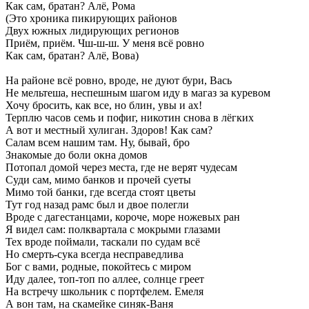
Как
сам,
братан?
Алё,
Рома
(Это
хроника
пикирующих
районов
Двух
южных
лидирующих
регионов
Приём,
приём.
Чш-ш-ш.
У
меня
всё
ровно
Как
сам,
братан?
Алё,
Вова)
На
районе
всё
ровно,
вроде,
не
дуют
бури,
Вась
Не
мельтеша,
неспешным
шагом
иду
в
магаз
за
куревом
Хочу
бросить,
как
все,
но
блин,
увы
и
ах!
Терплю
часов
семь
и
пофиг,
никотин
снова
в
лёгких
А
вот
и
местный
хулиган.
Здоров!
Как
сам?
Салам
всем
нашим
там.
Ну,
бывай,
бро
Знакомые
до
боли
окна
домов
Потопал
домой
через
места,
где
не
верят
чудесам
Суди
сам,
мимо
банков
и
прочей
суеты
Мимо
той
банки,
где
всегда
стоят
цветы
Тут
год
назад
рамс
был
и
двое
полегли
Вроде
с
дагестанцами,
короче,
море
ножевых
ран
Я
видел
сам:
полквартала
с
мокрыми
глазами
Тех
вроде
поймали,
таскали
по
судам
всё
Но
смерть-сука
всегда
несправедлива
Бог
с
вами,
родные,
покойтесь
с
миром
Иду
далее,
топ-топ
по
аллее,
солнце
греет
На
встречу
школьник
с
портфелем.
Емеля
А
вон
там,
на
скамейке
синяк-Ваня