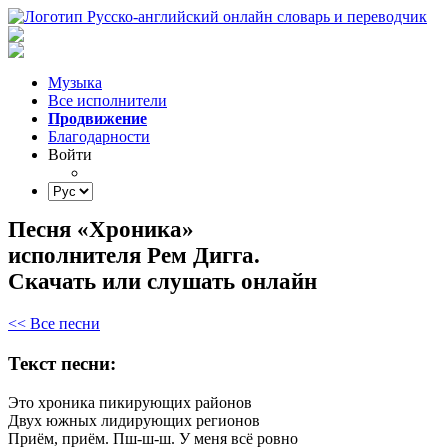
Музыка
Все исполнители
Продвижение
Благодарности
Войти
Песня «Хроника»
исполнителя Рем Дигга.
Скачать или слушать онлайн
<< Все песни
Текст песни:
Это
хроника
пикирующих
районов
Двух
южных
лидирующих
регионов
Приём,
приём.
Пш-ш-ш.
У
меня
всё
ровно