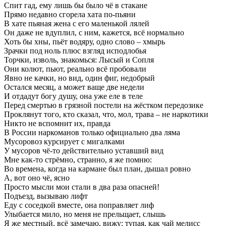
Спит
гад,
ему
лишь
бы
было
чё
в
стакане
Прямо
недавно
сгорела
хата
по-пьяни
В
хате
пьяная
жена
с
его
маленькой
лялей
Он
даже
не
вдуплил,
с
ним,
кажется,
всё
нормально
Хоть
бы
хны,
пьёт
водяру,
одно
слово
–
хмырь
Зрачки
под
ноль
плюс
взгляд
исподлобья
Торчки,
изволь,
знакомься:
Лысый
и
Сопля
Они
колют,
пьют,
реально
всё
пробовали
Явно
не
качки,
но
вид,
один
фиг,
недобрый
Остался
месяц,
а
может
ваще
две
недели
И
отдадут
богу
душу,
она
уже
еле
в
теле
Перед
смертью
в
грязной
постели
на
жёстком
передозике
Проклянут
того,
кто
сказал,
что,
мол,
трава
–
не
наркотики
Никто
не
вспомнит
их,
правда
В
России
наркоманов
только
официально
два
ляма
Мусоровоз
курсирует
с
мигалками
У
мусоров
чё-то
действительно
уставший
вид
Мне
как-то
стрёмно,
странно,
я
же
помню:
Во
времена,
когда
на
кармане
был
план,
дышал
ровно
А,
вот
оно
чё,
ясно
Просто
мысли
мои
стали
в
два
раза
опасней!
Подъезд,
вызываю
лифт
Еду
с
соседкой
вместе,
она
поправляет
лиф
Улыбается
мило,
но
меня
не
прельщает,
слышь
Я
же
местный,
всё
замечаю,
вижу:
тупая,
как
чай
мелисс