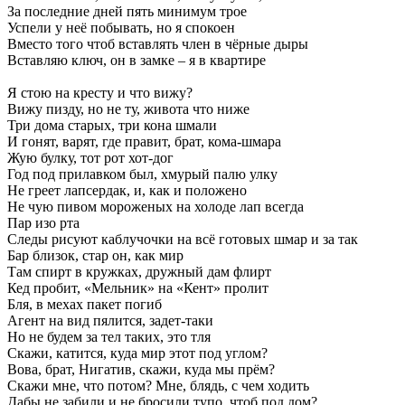
За
последние
дней
пять
минимум
трое
Успели
у
неё
побывать,
но
я
спокоен
Вместо
того
чтоб
вставлять
член
в
чёрные
дыры
Вставляю
ключ,
он
в
замке
–
я
в
квартире
Я
стою
на
кресту
и
что
вижу?
Вижу
пизду,
но
не
ту,
живота
что
ниже
Три
дома
старых,
три
кона
шмали
И
гонят,
варят,
где
правит,
брат,
кома-шмара
Жую
булку,
тот
рот
хот-дог
Год
под
прилавком
был,
хмурый
палю
улку
Не
греет
лапсердак,
и,
как
и
положено
Не
чую
пивом
мороженых
на
холоде
лап
всегда
Пар
изо
рта
Следы
рисуют
каблучочки
на
всё
готовых
шмар
и
за
так
Бар
близок,
стар
он,
как
мир
Там
спирт
в
кружках,
дружный
дам
флирт
Кед
пробит,
«Мельник»
на
«Кент»
пролит
Бля,
в
мехах
пакет
погиб
Агент
на
вид
пялится,
задет-таки
Но
не
будем
за
тел
таких,
это
тля
Скажи,
катится,
куда
мир
этот
под
углом?
Вова,
брат,
Нигатив,
скажи,
куда
мы
прём?
Скажи
мне,
что
потом?
Мне,
блядь,
с
чем
ходить
Дабы
не
забили
и
не
бросили
тупо,
чтоб
под
дом?