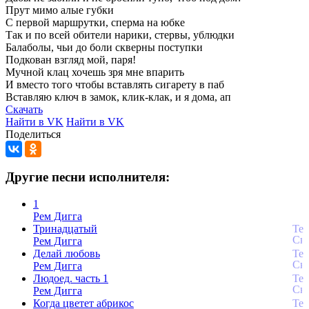
Прут
мимо
алые
губки
С
первой
маршрутки,
сперма
на
юбке
Так
и
по
всей
обители
нарики,
стервы,
ублюдки
Балаболы,
чьи
до
боли
скверны
поступки
Подкован
взгляд
мой,
паря!
Мучной
клац
хочешь
зря
мне
впарить
И
вместо
того
чтобы
вставлять
сигарету
в
паб
Вставляю
ключ
в
замок,
клик-клак,
и
я
дома,
ап
Скачать
Найти в VK
Найти в VK
Поделиться
Другие песни исполнителя:
1
Рем Дигга
Тринадцатый
Рем Дигга
Делай любовь
Рем Дигга
Людоед. часть 1
Рем Дигга
Когда цветет абрикос