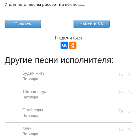
И
для
него,
весны
рассвет
на
век
погас.
Скачать
Найти в VK
Поделиться
Другие песни исполнителя:
Будем жить
Петлюра
Тёмная вода
Петлюра
С той поры
Петлюра
Клён
Петлюра