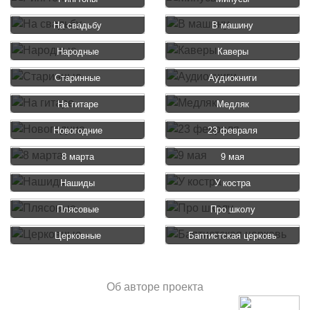
На свадьбу
В машину
Народные
Каверы
Старинные
Аудиокниги
На гитаре
Медляк
Новогодние
23 февраля
8 марта
9 мая
Нашиды
У костра
Плясовые
Про школу
Церковные
Баптистская церковь
Об авторе проекта