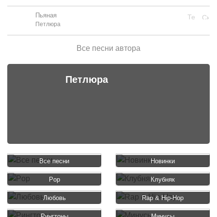
Пьяная
Петлюра
Все песни автора
Петлюра
Все песни
Новинки
Pop
Клубняк
Любовь
Rap & Hip-Hop
Рингтоны
Минусы