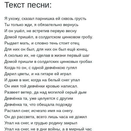
Текст песни:
Я
ухожу,
сказал
парнишка
ей
сквозь
грусть
Ты
только
жди,
я
обязательно
вернусь
И
он
ушёл,
не
встретив
первую
весну
Домой
пришёл,
в
солдатском
цинковом
гробу.
Рыдает
мать,
и
словно
тень
стоит
отец
Для
них
он
был,
для
них
он
был
ещё
юнец,
А
сколько
их,
не
сделав
в
жизни
первый
шаг
Домой
пришли
в
солдатских
цинковых
гробах
Когда-то
он,
с
одной
девчёнкою
гулял
Дарил
цветы,
и
на
гитаре
ей
играл
И
даже
в
миг,
когда
на
белый
снег
упал
Он
имя
той
девчёнки
кровью
написал.
Развеет
ветер,
да
над
могилой
серый
дым
Девчёнка
та,
уже
целуется
с
другим
Девчёнка
та,
что
обещала
подожду
Растаял
снег,
исчезло
имя
на
снегу.
Он
до
рассвета,
всего
лишь
часа
не
дожил
Упал
на
снег,
и
грудью
родину
закрыл
Упал
на
снег,
не
в
дни
войны,
а
в
мирный
час