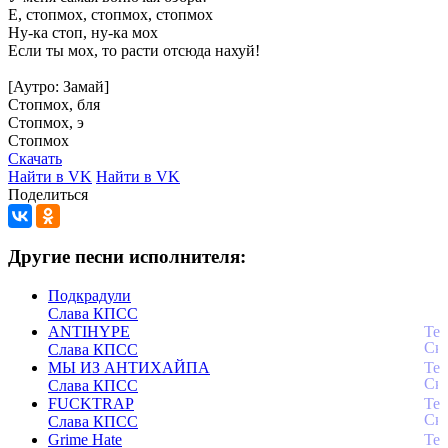
Е,
стопмох,
стопмох,
стопмох
Ну-ка
стоп,
ну-ка
мох
Если
ты
мох,
то
расти
отсюда
нахуй!
[Аутро:
Замай]
Стопмох,
бля
Стопмох,
э
Стопмох
Скачать
Найти в VK
Найти в VK
Поделиться
Другие песни исполнителя:
Подкрадули
Слава КПСС
ANTIHYPE
Слава КПСС
МЫ ИЗ АНТИХАЙПА
Слава КПСС
FUCKTRAP
Слава КПСС
Grime Hate