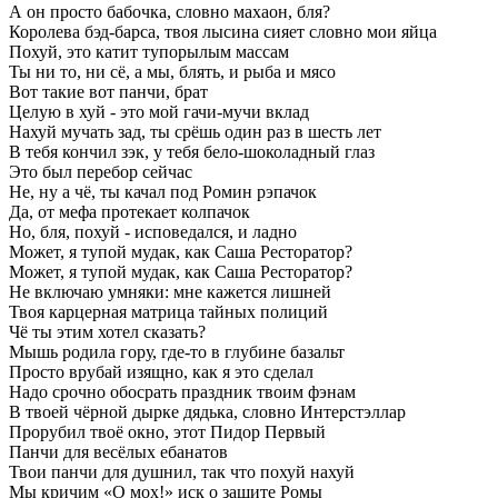
А
он
просто
бабочка,
словно
махаон,
бля?
Королева
бэд-барса,
твоя
лысина
сияет
словно
мои
яйца
Похуй,
это
катит
тупорылым
массам
Ты
ни
то,
ни
сё,
а
мы,
блять,
и
рыба
и
мясо
Вот
такие
вот
панчи,
брат
Целую
в
хуй
-
это
мой
гачи-мучи
вклад
Нахуй
мучать
зад,
ты
срёшь
один
раз
в
шесть
лет
В
тебя
кончил
зэк,
у
тебя
бело-шоколадный
глаз
Это
был
перебор
сейчас
Не,
ну
а
чё,
ты
качал
под
Ромин
рэпачок
Да,
от
мефа
протекает
колпачок
Но,
бля,
похуй
-
исповедался,
и
ладно
Может,
я
тупой
мудак,
как
Саша
Ресторатор?
Может,
я
тупой
мудак,
как
Саша
Ресторатор?
Не
включаю
умняки:
мне
кажется
лишней
Твоя
карцерная
матрица
тайных
полиций
Чё
ты
этим
хотел
сказать?
Мышь
родила
гору,
где-то
в
глубине
базальт
Просто
врубай
изящно,
как
я
это
сделал
Надо
срочно
обосрать
праздник
твоим
фэнам
В
твоей
чёрной
дырке
дядька,
словно
Интерстэллар
Прорубил
твоё
окно,
этот
Пидор
Первый
Панчи
для
весёлых
ебанатов
Твои
панчи
для
душнил,
так
что
похуй
нахуй
Мы
кричим
«О
мох!»
иск
о
защите
Ромы