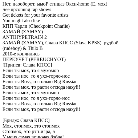
Нет,
наооборот,
ымоР
етищаз
Окси-homo
(Е,
мох)
See
upcoming
rap
shows
Get
tickets
for
your
favorite
artists
You
might
also
like
КПП
Чарли
(Checkpoint
Charlie)
ЗАМАЙ
(ZAMAY)
ANTIHYPETRAIN
2
ЗАМАЙ
(ZAMAY),
Слава
КПСС
(Slava
KPSS),
рудбой
(rudeboy)
&
Thilo
B
2010-е
кончились
ПЕРЕУЧЕТ
(PEREUCHYOT)
[Припев:
Слава
КПСС]
Если
ты
мох,
то
я
мухомор
Если
ты
нос,
то
я
ухо-горло-нос
Если
ты
Boss,
то
только
Big
Russian
Если
ты
мох,
то
расти
отсюда
нахуй!
Если
ты
мох,
то
я
мухомор
Если
ты
нос,
то
я
ухо-горло-нос
Если
ты
Boss,
то
только
Big
Russian
Если
ты
мох,
то
расти
отсюда
нахуй!
[Бридж:
Слава
КПСС]
Мох,
стопмох,
это
стопмох
Стопмох,
это
рэп-игра,
а
У
меня
самая
вонючая
бэбра!