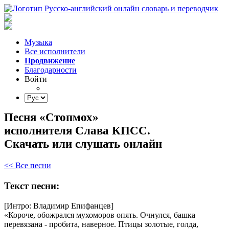
Музыка
Все исполнители
Продвижение
Благодарности
Войти
Песня «Стопмох»
исполнителя Слава КПСС.
Скачать или слушать онлайн
<< Все песни
Текст песни:
[Интро:
Владимир
Епифанцев]
«Короче,
обожрался
мухоморов
опять.
Очнулся,
башка
перевязана
-
пробита,
наверное.
Птицы
золотые,
голда,