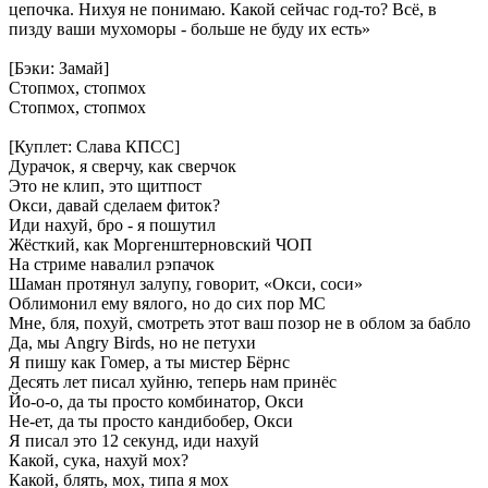
цепочка.
Нихуя
не
понимаю.
Какой
сейчас
год-то?
Всё,
в
пизду
ваши
мухоморы
-
больше
не
буду
их
есть»
[Бэки:
Замай]
Стопмох,
стопмох
Стопмох,
стопмох
[Куплет:
Слава
КПСС]
Дурачок,
я
сверчу,
как
сверчок
Это
не
клип,
это
щитпост
Окси,
давай
сделаем
фиток?
Иди
нахуй,
бро
-
я
пошутил
Жёсткий,
как
Моргенштерновский
ЧОП
На
стриме
навалил
рэпачок
Шаман
протянул
залупу,
говорит,
«Окси,
соси»
Облимонил
ему
вялого,
но
до
сих
пор
МС
Мне,
бля,
похуй,
смотреть
этот
ваш
позор
не
в
облом
за
бабло
Да,
мы
Angry
Birds,
но
не
петухи
Я
пишу
как
Гомер,
а
ты
мистер
Бёрнс
Десять
лет
писал
хуйню,
теперь
нам
принёс
Йо-о-о,
да
ты
просто
комбинатор,
Окси
Не-ет,
да
ты
просто
кандибобер,
Окси
Я
писал
это
12
секунд,
иди
нахуй
Какой,
сука,
нахуй
мох?
Какой,
блять,
мох,
типа
я
мох