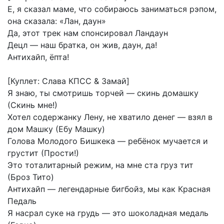
Е,
я
сказал
маме,
что
собираюсь
заниматься
рэпом,
она
сказала:
«Лан,
даун»
Да,
этот
трек
нам
спонсировал
Ландаун
Децл
—
наш
братка,
он
жив,
даун,
да!
Антихайп,
ёпта!
[Куплет:
Слава
КПСС
&
Замай]
Я
знаю,
ты
смотришь
торчей
—
скинь домашку
(Скинь мне!)
Хотел
содержанку
Лену, не
хватило
денег —
взял
в
дом
Машку
(Ебу
Машку)
Голова
Молодого
Бишкека
—
ребёнок
мучается
и
грустит
(Прости!)
Это
тоталитарный
режим,
на
мне
ста
груз
тит
(Броз
Тито)
Антихайп
—
легендарные
бигбойз,
мы
как
Красная
Педаль
Я
насрал
суке
на
грудь
—
это
шоколадная
медаль