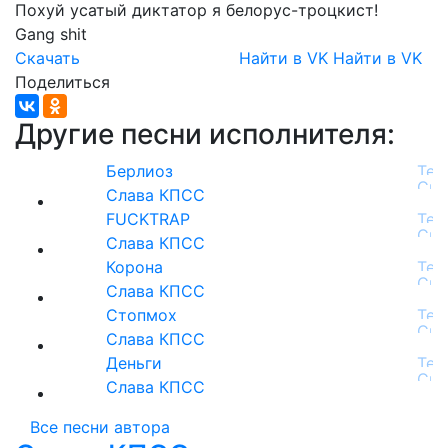
Похуй
усатый
диктатор
я
белорус-троцкист!
Gang
shit
Скачать
Найти в VK
Найти в VK
Поделиться
Другие песни исполнителя:
Берлиоз
Слава КПСС
FUCKTRAP
Слава КПСС
Корона
Слава КПСС
Стопмох
Слава КПСС
Деньги
Слава КПСС
Все песни автора