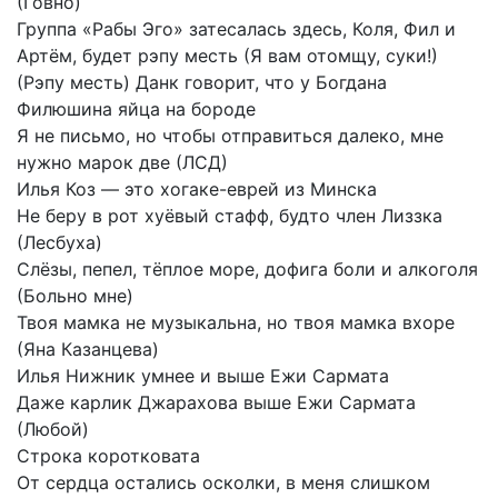
(Говно)
Группа
«Рабы
Эго»
затесалась
здесь,
Коля,
Фил
и
Артём,
будет
рэпу
месть
(Я
вам
отомщу,
суки!)
(Рэпу
месть)
Данк
говорит,
что
у
Богдана
Филюшина
яйца
на
бороде
Я
не
письмо,
но
чтобы
отправиться
далеко,
мне
нужно
марок
две
(ЛСД)
Илья
Коз
—
это
хогаке-еврей
из
Минска
Не
беру
в
рот
хуёвый
стафф,
будто
член
Лиззка
(Лесбуха)
Слёзы,
пепел,
тёплое
море,
дофига
боли
и
алкоголя
(Больно
мне)
Твоя
мамка
не
музыкальна,
но
твоя
мамка
вхоре
(Яна
Казанцева)
Илья
Нижник
умнее
и
выше
Ежи
Сармата
Даже
карлик
Джарахова
выше
Ежи
Сармата
(Любой)
Строка
коротковата
От
сердца
остались
осколки,
в
меня
слишком