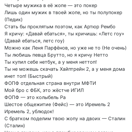
Четыре
мужика
в
её
жопе
—
это
покер
Лишь
один
мужик
в
твоей
жопе,
но
ты
полупокер
(Педик)
Стать
бы
проклятым
поэтом,
как
Артюр
Рембо
Я
кричу:
«Давай
ебаться»,
ты
кричишь:
«Летс
гоу»
(Давай
ебаться,
летс
гоу)
Можно
как
Леня
Парфёнов,
но
уже
не
то
(Не
очень)
Ты
любишь
певца
Брутто,
но
я
кричу
Нетто
Ты
купил
себе
нетбук,
а
у
меня
неттоп!
Ты
не
можешь
скачать
Хайптрейн
2,
а
у
меня
дома
инет
топ!
(Быстрый)
ФОПФ
отдельная
страна
внутри
МФТИ
Мой
бро
с
ФБК,
это
жёстче
ИГИЛ
ФОПФ
—
это
колыбель
Ра
Шестое
общежитие
(Фейс)
—
это
Иремель
2
Иремель
2,
ублюдок!
С
братком
поделим
твою
жопу
на
двоих
—
Сталин
(Сталин)