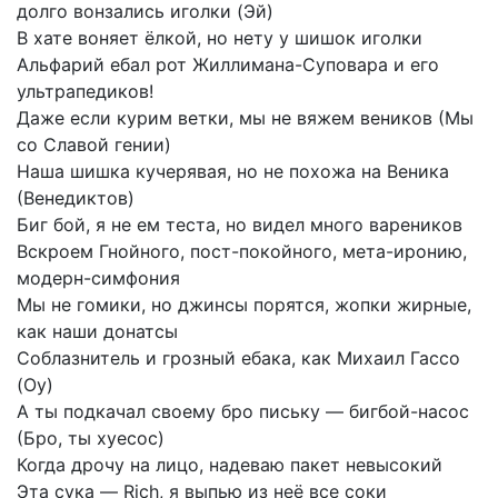
долго
вонзались
иголки
(Эй)
В
хате
воняет
ёлкой,
но
нету
у
шишок
иголки
Альфарий
ебал
рот
Жиллимана-Суповара
и
его
ультрапедиков!
Даже
если
курим
ветки,
мы
не
вяжем
веников
(Мы
со
Славой
гении)
Наша
шишка
кучерявая,
но
не
похожа
на
Веника
(Венедиктов)
Биг
бой,
я
не
ем
теста,
но
видел
много
вареников
Вскроем
Гнойного,
пост-покойного,
мета-иронию,
модерн-симфония
Мы
не
гомики,
но
джинсы
порятся,
жопки
жирные,
как
наши
донатсы
Соблазнитель
и
грозный
ебака,
как
Михаил
Гассо
(Оу)
А
ты
подкачал
своему
бро
письку
—
бигбой-насос
(Бро,
ты
хуесос)
Когда
дрочу
на
лицо,
надеваю
пакет
невысокий
Эта
сука
—
Rich,
я
выпью
из
неё
все
соки