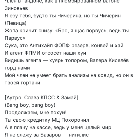
Член
в
гандоне,
как
в
пломбированном
вагоне
Зиновьев
Я
ебу
тебя,
будто
ты
Чичерина,
но
ты
Чичерин
(Певица)
Жопа
кричит
снизу:
«Бро,
я
щас
порвусь,
ведь
ты
Парвус»
Сука,
это
Антихайп
ФОПФ
резерв,
конвей
и
хай
И
агент
ФПМИ
отсосёт
наши
хуи
Видишь
агента
—
хуярь
топором,
Валера
Киселёв
горд
нами
Мой
член
не
умеет
брать
анализы
на
ковид,
но
он
в
твоей
гортани
[Аутро:
Слава
КПСС
&
Замай]
(Bang
boy,
bang
boy)
Продолжаем,
мне
похуй!
Ты
свою
кредитку
МЦ
Похоронил
А
я
плачу
на
кассе,
ведь
у
меня
целый
мир
Я
не
слежу
за
Базаров
—
нигилист