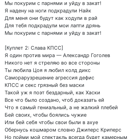
Мы
покурим
с
парнями
и
уйду
в
закат!
Я
надену
на
ноги
подкрадули
Найк
Для
меня
они
будут
как
ходули
в
рай
Для
тебя
подкрадули
мои
лапти
дрянь
Мы
покурим
с
парнями
и
уйду
в
закат!
[Куплет
2:
Слава
КПСС]
Я
один
против
мира
—
Александр
Гоголев
Никого
нет
я
стреляю
во
все
стороны
Ты
любила
Цоя
я
любил
колд
дикс
Саморарузрешение
агрессия
дефис
КПСС
и
секс
грязный
без
маски
Такой
уж
я
поэт
бездарный,
как
Хаски
Все
что
было
создано,
чтоб
доказать
ей
Что
я
самый
гениальный,
а
не
жалкий
плебей
Бей
своих,
чтобы
боялись
чужие
Или
бей
себя
чтобы
свои
были
в
ахуе
Обернусь
кошмаром
словно
Джиперс
Криперс
Но
пойми
мой
спектакль
всегда
будет
камерным