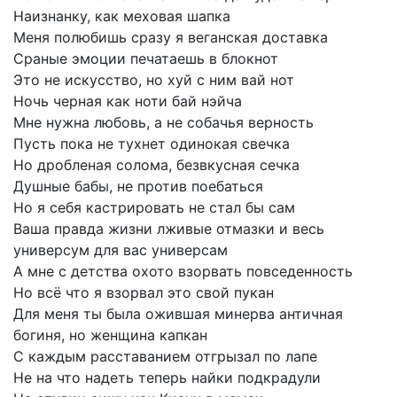
Наизнанку,
как
меховая
шапка
Меня
полюбишь
сразу
я
веганская
доставка
Сраные
эмоции
печатаешь
в
блокнот
Это
не
искусство,
но
хуй
с
ним
вай
нот
Ночь
черная
как
ноти
бай
нэйча
Мне
нужна
любовь,
а
не
собачья
верность
Пусть
пока
не
тухнет
одинокая
свечка
Но
дробленая
солома,
безвкусная
сечка
Душные
бабы,
не
против
поебаться
Но
я
себя
кастрировать
не
стал
бы
сам
Ваша
правда
жизни
лживые
отмазки
и
весь
универсум
для
вас
универсам
А
мне
с
детства
охото
взорвать
повседенность
Но
всё
что
я
взорвал
это
свой
пукан
Для
меня
ты
была
ожившая
минерва
античная
богиня,
но
женщина
капкан
С
каждым
расставанием
отгрызал
по
лапе
Не
на
что
надеть
теперь
найки
подкрадули