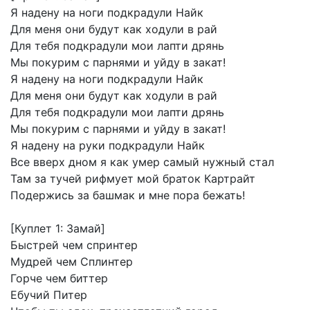
Я
надену
на
ноги
подкрадули
Найк
Для
меня
они
будут
как
ходули
в
рай
Для
тебя
подкрадули
мои
лапти
дрянь
Мы
покурим
с
парнями
и
уйду
в
закат!
Я
надену
на
ноги
подкрадули
Найк
Для
меня
они
будут
как
ходули
в
рай
Для
тебя
подкрадули
мои
лапти
дрянь
Мы
покурим
с
парнями
и
уйду
в
закат!
Я
надену
на
руки
подкрадули
Найк
Все
вверх
дном
я
как
умер
самый
нужный
стал
Там
за
тучей
рифмует
мой
браток
Картрайт
Подержись
за
башмак
и
мне
пора
бежать!
[Куплет
1:
Замай]
Быстрей
чем
спринтер
Мудрей
чем
Сплинтер
Горче
чем
биттер
Ебучий
Питер