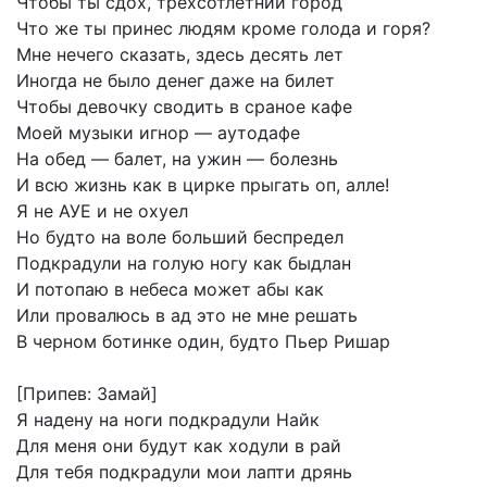
Чтобы
ты
сдох,
трехсотлетний
город
Что
же
ты
принес
людям
кроме
голода
и
горя?
Мне
нечего
сказать,
здесь
десять
лет
Иногда
не
было
денег
даже
на
билет
Чтобы
девочку
сводить
в
сраное
кафе
Моей
музыки
игнор
—
аутодафе
На
обед
—
балет,
на
ужин
—
болезнь
И
всю
жизнь
как
в
цирке
прыгать
оп,
алле!
Я
не
АУЕ
и
не
охуел
Но
будто
на
воле
больший
беспредел
Подкрадули
на
голую
ногу
как
быдлан
И
потопаю
в
небеса
может
абы
как
Или
провалюсь
в
ад
это
не
мне
решать
В
черном
ботинке
один,
будто
Пьер
Ришар
[Припев:
Замай]
Я
надену
на
ноги
подкрадули
Найк
Для
меня
они
будут
как
ходули
в
рай
Для
тебя
подкрадули
мои
лапти
дрянь