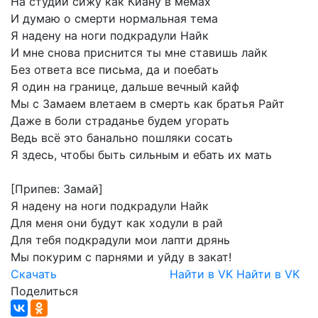
На
студии
сижу
как
Киану
в
мемах
И
думаю
о
смерти
нормальная
тема
Я
надену
на
ноги
подкрадули
Найк
И
мне
снова
приснится
ты
мне
ставишь
лайк
Без
ответа
все
письма,
да
и
поебать
Я
один
на
границе,
дальше
вечный
кайф
Мы
с
Замаем
влетаем
в
смерть
как
братья
Райт
Даже
в
боли
страданье
будем
угорать
Ведь
всё
это
банально
пошляки
сосать
Я
здесь,
чтобы
быть
сильным
и
ебать
их
мать
[Припев:
Замай]
Я
надену
на
ноги
подкрадули
Найк
Для
меня
они
будут
как
ходули
в
рай
Для
тебя
подкрадули
мои
лапти
дрянь
Мы
покурим
с
парнями
и
уйду
в
закат!
Скачать
Найти в VK
Найти в VK
Поделиться