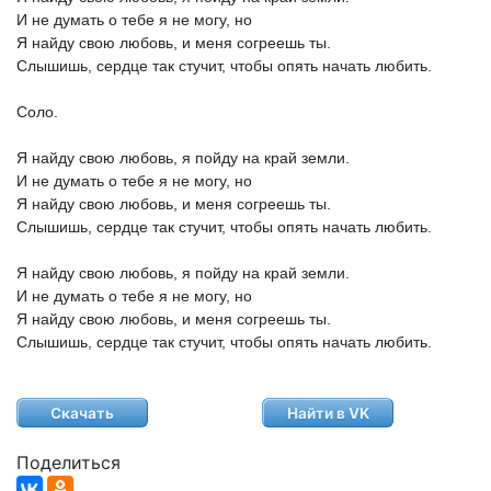
И
не
думать
о
тебе
я
не
могу,
но
Я
найду
свою
любовь,
и
меня
согреешь
ты.
Слышишь,
сердце
так
стучит,
чтобы
опять
начать
любить.
Соло.
Я
найду
свою
любовь,
я
пойду
на
край
земли.
И
не
думать
о
тебе
я
не
могу,
но
Я
найду
свою
любовь,
и
меня
согреешь
ты.
Слышишь,
сердце
так
стучит,
чтобы
опять
начать
любить.
Я
найду
свою
любовь,
я
пойду
на
край
земли.
И
не
думать
о
тебе
я
не
могу,
но
Я
найду
свою
любовь,
и
меня
согреешь
ты.
Слышишь,
сердце
так
стучит,
чтобы
опять
начать
любить.
Скачать
Найти в VK
Поделиться