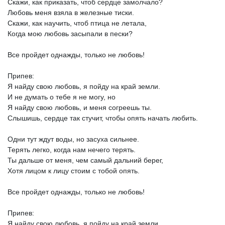
Скажи,
как
приказать,
чтоб
сердце
замолчало?
Любовь
меня
взяла
в
железные
тиски.
Скажи,
как
научить,
чтоб
птица
не
летала,
Когда
мою
любовь
засыпали
в
пески?
Все
пройдет
однажды,
только
не
любовь!
Припев:
Я
найду
свою
любовь,
я
пойду
на
край
земли.
И
не
думать
о
тебе
я
не
могу,
но
Я
найду
свою
любовь,
и
меня
согреешь
ты.
Слышишь,
сердце
так
стучит,
чтобы
опять
начать
любить.
Одни
тут
ждут
воды,
но
засуха
сильнее.
Терять
легко,
когда
нам
нечего
терять.
Ты
дальше
от
меня,
чем
самый
дальний
берег,
Хотя
лицом
к
лицу
стоим
с
тобой
опять.
Все
пройдет
однажды,
только
не
любовь!
Припев:
Я
найду
свою
любовь,
я
пойду
на
край
земли.