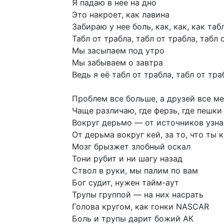
Я
падаю
в
нее
на
дно
Это
накроет,
как
лавина
Забираю
у
нее
боль,
как,
как,
как
таб
Табл
от
трабла,
табл
от
трабла,
табл
Мы
засыпаем
под
утро
Мы
забываем
о
завтра
Ведь
я
её
табл
от
трабла,
табл
от
тра
Проблем
все
больше,
а
друзей
все
ме
Чаще
различаю,
где
ферзь,
где
пешки
Вокруг
дерьмо
—
от
источников
узна
От
дерьма
вокруг
кей,
за
то,
что
ты
к
Мозг
брызжет
злобный
оскал
Тони
рубит
и
ни
шагу
назад
Ствол
в
руки,
мы
палим
по
вам
Бог
судит,
нужен
тайм-аут
Трупы
группой
—
на
них
насрать
Голова
кругом,
как
гонки
NASCAR
Боль
и
трупы
дарит
божий
АК