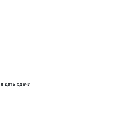
не
дать
сдачи