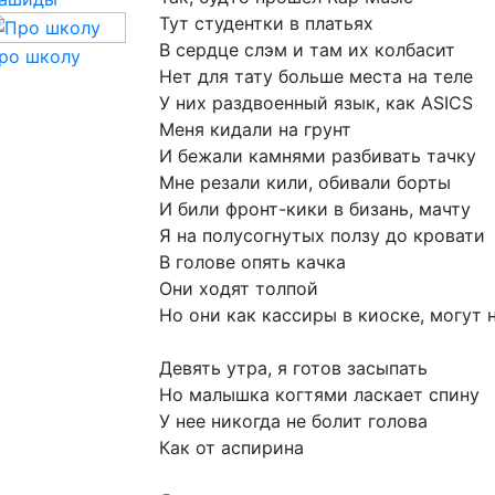
Тут
студентки
в
платьях
В
сердце
слэм
и
там
их
колбасит
ро школу
Нет
для
тату
больше
места
на
теле
У
них
раздвоенный
язык,
как
ASICS
Меня
кидали
на
грунт
И
бежали
камнями
разбивать
тачку
Мне
резали
кили,
обивали
борты
И
били
фронт-кики
в
бизань,
мачту
Я
на
полусогнутых
ползу
до
кровати
В
голове
опять
качка
Они
ходят
толпой
Но
они
как
кассиры
в
киоске,
могут
Девять
утра,
я
готов
засыпать
Но
малышка
когтями
ласкает
спину
У
нее
никогда
не
болит
голова
Как
от
аспирина