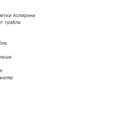
летки
Аспирина
от
трабла
бла
ньше
л
изляр