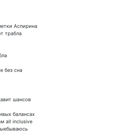
летки
Аспирина
от
трабла
бла
е
без
сна
тавит
шансов
ивых
балансах
ам
all
inclusive
выебываюсь