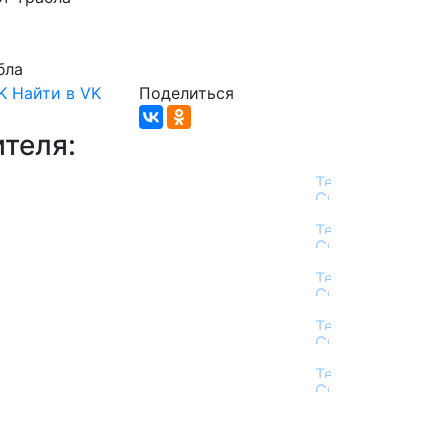
бла
K
Найти в VK
Поделиться
теля: