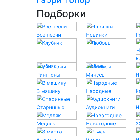
Гарри Топор
Подборки
Все песни
Новинки
P
R
Клубняк
Любовь
Рингтоны
Минусы
Н
В машину
Народные
К
Старинные
Аудиокниги
Н
Медляк
Новогодние
2
8 марта
9 мая
Н