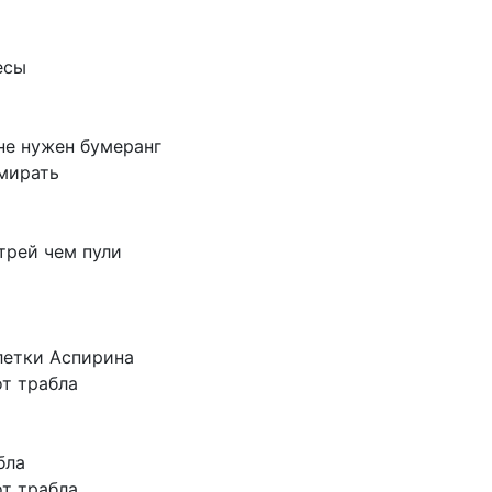
есы
не
нужен
бумеранг
мирать
трей
чем
пули
летки
Аспирина
от
трабла
бла
от
трабла