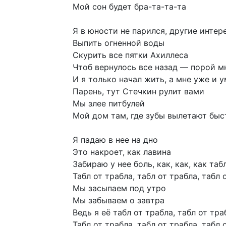
Мой
сон
будет
бра-та-та-та
Я
в
юности
не
парился,
другие
интер
Выпить
огненной
воды
Скурить
все
пятки
Ахиллеса
Чтоб
вернулось
все
назад
—
порой
м
И
я
только
начал
жить,
а
мне
уже
и
у
Парень,
тут
Стечкин
рулит
вами
Мы
злее
питбулей
Мой
дом
там,
где
зубы
вылетают
быс
Я
падаю
в
нее
на
дно
Это
накроет,
как
лавина
Забираю
у
нее
боль,
как,
как,
как
таб
Табл
от
трабла,
табл
от
трабла,
табл
Мы
засыпаем
под
утро
Мы
забываем
о
завтра
Ведь
я
её
табл
от
трабла,
табл
от
тра
Табл
от
трабла,
табл
от
трабла,
табл