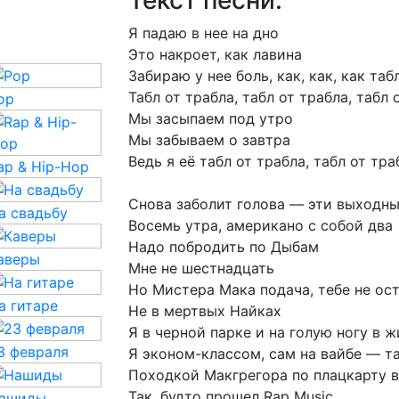
Текст песни:
Я
падаю
в
нее
на
дно
Это
накроет,
как
лавина
Забираю
у
нее
боль,
как,
как,
как
таб
Табл
от
трабла,
табл
от
трабла,
табл
op
Мы
засыпаем
под
утро
Мы
забываем
о
завтра
Ведь
я
её
табл
от
трабла,
табл
от
тра
ap & Hip-Hop
Снова
заболит
голова
—
эти
выходны
а свадьбу
Восемь
утра,
американо
с
собой
два
Надо
побродить
по
Дыбам
аверы
Мне
не
шестнадцать
Но
Мистера
Мака
подача,
тебе
не
ос
а гитаре
Не
в
мертвых
Найках
Я
в
черной
парке
и
на
голую
ногу
в
ж
3 февраля
Я
эконом-классом,
сам
на
вайбе
—
т
Походкой
Макгрегора
по
плацкарту
Так,
будто
прошел
Rap
Music
ашиды