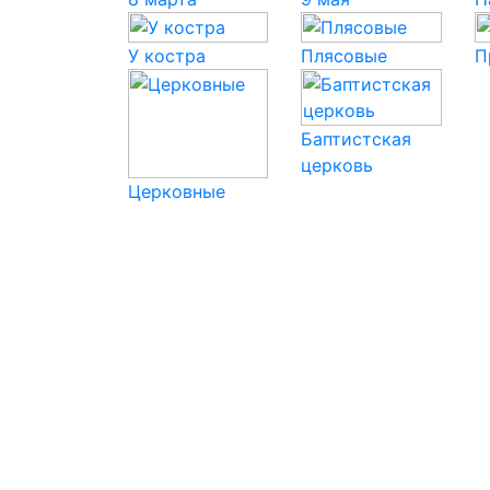
У костра
Плясовые
П
Баптистская
церковь
Церковные