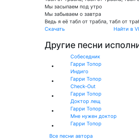
Мы
засыпаем
под
утро
Мы
забываем
о
завтра
Ведь
я
её
табл
от
трабла,
табл
от
тра
Скачать
Найти в V
Другие песни исполни
Собеседник
Гарри Топор
Индиго
Гарри Топор
Check-Out
Гарри Топор
Доктор лещ
Гарри Топор
Мне нужен доктор
Гарри Топор
Все песни автора