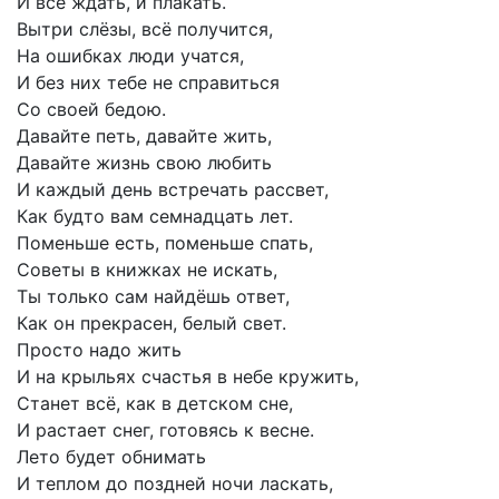
И
всё
ждать,
и
плакать.
Вытри
слёзы,
всё
получится,
На
ошибках
люди
учатся,
И
без
них
тебе
не
справиться
Со
своей
бедою.
Давайте
петь,
давайте
жить,
Давайте
жизнь
свою
любить
И
каждый
день
встречать
рассвет,
Как
будто
вам
семнадцать
лет.
Поменьше
есть,
поменьше
спать,
Советы
в
книжках
не
искать,
Ты
только
сам
найдёшь
ответ,
Как
он
прекрасен,
белый
свет.
Просто
надо
жить
И
на
крыльях
счастья
в
небе
кружить,
Станет
всё,
как
в
детском
сне,
И
растает
снег,
готовясь
к
весне.
Лето
будет
обнимать
И
теплом
до
поздней
ночи
ласкать,