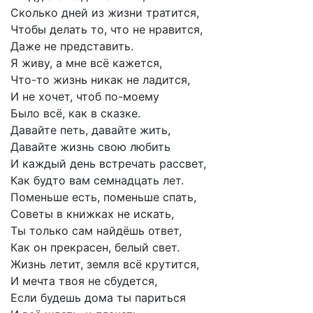
Сколько
дней
из
жизни
тратится,
Чтобы
делать
то,
что
не
нравится,
Даже
не
представить.
Я
живу,
а
мне
всё
кажется,
Что-то
жизнь
никак
не
ладится,
И
не
хочет,
чтоб
по-моему
Было
всё,
как
в
сказке.
Давайте
петь,
давайте
жить,
Давайте
жизнь
свою
любить
И
каждый
день
встречать
рассвет,
Как
будто
вам
семнадцать
лет.
Поменьше
есть,
поменьше
спать,
Советы
в
книжках
не
искать,
Ты
только
сам
найдёшь
ответ,
Как
он
прекрасен,
белый
свет.
Жизнь
летит,
земля
всё
крутится,
И
мечта
твоя
не
сбудется,
Если
будешь
дома
ты
париться