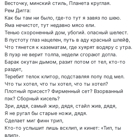
Весточку,
минский
стиль,
Планета
круглая.
Рем
Дигга:
Как
бы
там
ни
было,
где-то
тут
я
завяз
по
шею.
Яма
нечистот,
тут
недавно
мясо
ели.
Тенью
схороненный
дом,
убогий.
опасный
шелест.
В
пустоту
глаз
нацелен,
путь
в
аду
красный
шлейф,
Что
тянется
к
казематам,
где
хуярят
водяру
с
утра.
В
пуэр
не
верит
толпа,
недели
сгорают
дотла.
Барак
окутан
дымом,
разит
потом
от
тел,
кто-то
раздет,
Теребит
телок
клитор,
подставляя
попу
под
мел.
Что
ты
хотел,
что
ты
хотел,
что
ты
хотел?
Плотный
присест?
Фирменный
сет?
Взорванный
пэк?
Сборный
кисель?
Зри,
дядя,
самый
жир,
дядя,
стайл
жив,
дядя,
Я
не
ругал
бы
старые
ножи,
дядя.
Сделает
миг
финн
трип,
Кто-то
услышит
лишь
всхлип,
и
кинет:
«Тип,
ты
влип».