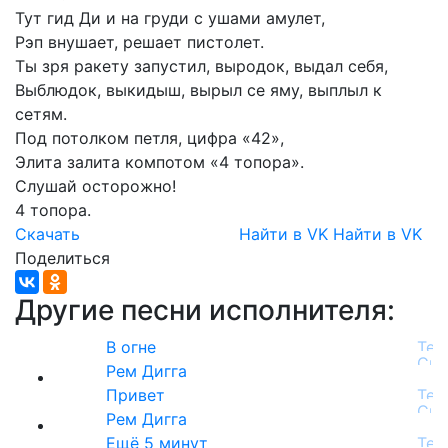
Тут
гид
Ди
и
на
груди
с
ушами
амулет,
Рэп
внушает,
решает
пистолет.
Ты
зря
ракету
запустил,
выродок,
выдал
себя,
Выблюдок,
выкидыш,
вырыл
се
яму,
выплыл
к
сетям.
Под
потолком
петля,
цифра
«42»,
Элита
залита
компотом
«4
топора».
Слушай
осторожно!
4
топора.
Скачать
Найти в VK
Найти в VK
Поделиться
Другие песни исполнителя:
В огне
Рем Дигга
Привет
Рем Дигга
Ещё 5 минут