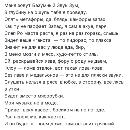
Меня
зовут
Безумный
Звук
Зум,
В
глубину
на
ощупь
тебя
я
проведу.
Опять
метафоры,
да,
блядь,
камфоры
запах,
Как
ту
не
паффает
Запад,
я
сам
в
ахуе,
паря.
Слеп
Ро
маста
раста,
я
раз
на
раз
горазд,
слышь,
Видел
ваше
«ганста"
—
то
пидорас,
то
плакса,
Значит
не
для
вас
у
люда
еда,
бир,
В
меню
мозги
и
мясо,
худо-гетто
стиль.
Эй,
раскрывайся
язва,
фору
с
роду
не
даем,
Флоу
—
лома
эталон,
вот
такая
лова-лова!
Без
лаве
и
медальонов
—
это
не
для
пляски
звуки,
Слушать
нельзя
в
рясе,
в
юбке,
в
сторону,
все
лясы
в
утки
Будет
вместо
мясорубки.
Моя
музыка
не
в
моде,
Привет
веку
кассет,
босиком
не
по
погоде.
Рэп
невежлив,
как
кастет,
И
он
будет
в
твоем
доме,
там
оставит
грязный