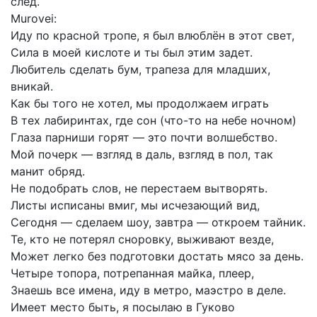
след.
Murovei:
Иду
по
красной
тропе,
я
был
влюблён
в
этот
свет,
Сила
в
моей
кислоте
и
ты
был
этим
задет.
Любитель
сделать
бум,
трапеза
для
младших,
вникай.
Как
бы
того
не
хотел,
мы
продолжаем
играть
В
тех
лабиринтах,
где
сон
(что-то
на
небе
ночном)
Глаза
парниши
горят
—
это
почти
волшебство.
Мой
почерк
—
взгляд
в
даль,
взгляд
в
пол,
так
манит
обряд.
Не
подобрать
слов,
не
перестаем
вытворять.
Листы
исписаны
вмиг,
мы
исчезающий
вид,
Сегодня
—
сделаем
шоу,
завтра
—
откроем
тайник.
Те,
кто
не
потерял
сноровку,
выживают
везде,
Может
легко
без
подготовки
достать
мясо
за
день.
Четыре
топора,
потрепанная
майка,
плеер,
Знаешь
все
имена,
иду
в
метро,
маэстро
в
деле.
Имеет
место
быть,
я
посылаю
в
Гуково