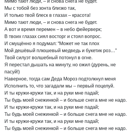
Мимо
тают
люди,
–
и
снова
снега
не
будет.
Мы
с
тобой
без
зонта
близко
так,
И
только
твой
блеск
в
глазах
–
красота!
Мимо
тают
люди,
–
и
снова
снега
не
будет.
А
вот
и
время
перемен
–
в
небо
фейерверк;
В
твоих
глазах
сиял
восторг
и
стоял
вопрос.
И
смущённо
я
подумал:
“Может
не
так
плох
Мой
дешёвый
плюшевый
медведь
и
букетик
роз…”
Твой
силуэт
волшебный
потонул
в
огне.
Я
перестал
дышать
на
минуту,
но
ожил
(дурень,
не
пасуй!)
Наверное,
тогда
сам
Деда
Мороз
подтолкнул
меня
Исполнить
то,
что
загадали
мы
–
первый
поцелуй.
И
ты
кружи-кружи
так,
и
на
руки
мне
падай;
Ты
будь
моей
снежинкой
–
и
больше
снега
мне
не
надо.
И
ты
кружи-кружи
так,
и
на
руки
мне
падай;
Ты
будь
моей
снежинкой
–
и
больше
снега
мне
не
надо.
И
ты
кружи-кружи
так,
и
на
руки
мне
падай;
Ты
будь
моей
снежинкой
–
и
больше
снега
мне
не
надо.