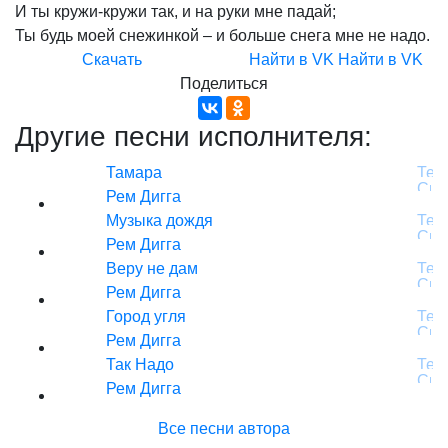
И
ты
кружи-кружи
так,
и
на
руки
мне
падай;
Ты
будь
моей
снежинкой
–
и
больше
снега
мне
не
надо.
Скачать
Найти в VK
Найти в VK
Поделиться
Другие песни исполнителя:
Тамара
Рем Дигга
Музыка дождя
Рем Дигга
Веру не дам
Рем Дигга
Город угля
Рем Дигга
Так Надо
Рем Дигга
Все песни автора