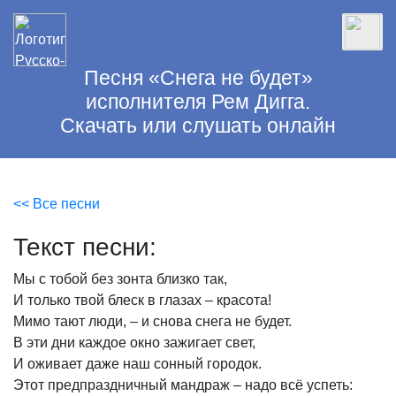
Песня «Снега не будет»
исполнителя Рем Дигга.
Скачать или слушать онлайн
<< Все песни
Текст песни:
Мы
с
тобой
без
зонта
близко
так,
И
только
твой
блеск
в
глазах
–
красота!
Мимо
тают
люди,
–
и
снова
снега
не
будет.
В
эти
дни
каждое
окно
зажигает
свет,
И
оживает
даже
наш
сонный
городок.
Этот
предпраздничный
мандраж
–
надо
всё
успеть: