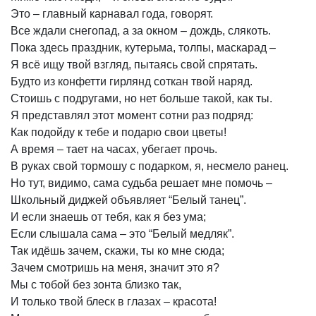
Это
–
главный
карнавал
года,
говорят.
Все
ждали
снегопад,
а
за
окном
–
дождь,
слякоть.
Пока
здесь
праздник,
кутерьма,
толпы,
маскарад
–
Я
всё
ищу
твой
взгляд,
пытаясь
свой
спрятать.
Будто
из
конфетти
гирлянд
соткан
твой
наряд.
Стоишь
с
подругами,
но
нет
больше
такой,
как
ты.
Я
представлял
этот
момент
сотни
раз
подряд:
Как
подойду
к
тебе
и
подарю
свои
цветы!
А
время
–
тает
на
часах,
убегает
прочь.
В
руках
свой
тормошу
с
подарком,
я,
несмело
ранец.
Но
тут,
видимо,
сама
судьба
решает
мне
помочь
–
Школьный
диджей
объявляет
“Белый
танец”.
И
если
знаешь
от
тебя,
как
я
без
ума;
Если
слышала
сама
–
это
“Белый
медляк”.
Так
идёшь
зачем,
скажи,
ты
ко
мне
сюда;
Зачем
смотришь
на
меня,
значит
это
я?
Мы
с
тобой
без
зонта
близко
так,
И
только
твой
блеск
в
глазах
–
красота!