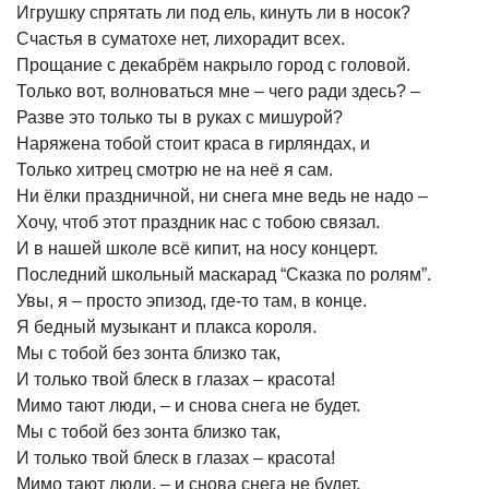
Игрушку
спрятать
ли
под
ель,
кинуть
ли
в
носок?
Счастья
в
суматохе
нет,
лихорадит
всех.
Прощание
с
декабрём
накрыло
город
с
головой.
Только
вот,
волноваться
мне
–
чего
ради
здесь?
–
Разве
это
только
ты
в
руках
с
мишурой?
Наряжена
тобой
стоит
краса
в
гирляндах,
и
Только
хитрец
смотрю
не
на
неё
я
сам.
Ни
ёлки
праздничной,
ни
снега
мне
ведь
не
надо
–
Хочу,
чтоб
этот
праздник
нас
с
тобою
связал.
И
в
нашей
школе
всё
кипит,
на
носу
концерт.
Последний
школьный
маскарад
“Сказка
по
ролям”.
Увы,
я
–
просто
эпизод,
где-то
там,
в
конце.
Я
бедный
музыкант
и
плакса
короля.
Мы
с
тобой
без
зонта
близко
так,
И
только
твой
блеск
в
глазах
–
красота!
Мимо
тают
люди,
–
и
снова
снега
не
будет.
Мы
с
тобой
без
зонта
близко
так,
И
только
твой
блеск
в
глазах
–
красота!
Мимо
тают
люди,
–
и
снова
снега
не
будет.