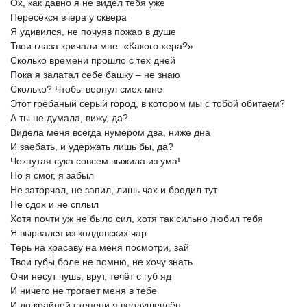
Ох,
как
давно
я
не
видел
тебя
уже
Пересёкся
вчера
у
сквера
Я
удивился,
не
почуяв
пожар
в
душе
Твои
глаза
кричали
мне:
«Какого
хера?»
Сколько
времени
прошло
с
тех
дней
Пока
я
залатал
себе
башку
–
не
знаю
Сколько?
Чтобы
вернул
смех
мне
Этот
грёбаный
серый
город,
в
котором
мы
с
тобой
обитаем?
А
ты
не
думала,
вижу,
да?
Видела
меня
всегда
нумером
два,
ниже
дна
И
заебать,
и
удержать
лишь
бы,
да?
Чокнутая
сука
совсем
выжила
из
ума!
Но
я
смог,
я
забыл
Не
заторчал,
не
запил,
лишь
чах
и
бродил
тут
Не
сдох
и
не
сплыл
Хотя
почти
уж
не
было
сил,
хотя
так
сильно
любил
тебя
Я
вырвался
из
колдовских
чар
Терь
на
красаву
на
меня
посмотри,
зай
Твои
губы
боле
не
помню,
не
хочу
знать
Они
несут
чушь,
врут,
течёт
с
губ
яд
И
ничего
не
трогает
меня
в
тебе
И
до
крайней
степени
я
воодушевлён