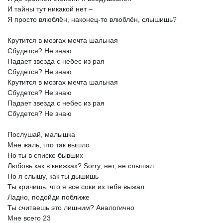
И
тайны
тут
никакой
нет
–
Я
просто
влюблён,
наконец-то
влюблён,
слышишь?
Крутится
в
мозгах
мечта
шальная
Сбудется?
Не
знаю
Падает
звезда
с
небес
из
рая
Сбудется?
Не
знаю
Крутится
в
мозгах
мечта
шальная
Сбудется?
Не
знаю
Падает
звезда
с
небес
из
рая
Сбудется?
Не
знаю
Послушай,
малышка
Мне
жаль,
что
так
вышло
Но
ты
в
списке
бывших
Любовь
как
в
книжках?
Sorry,
нет,
не
слышал
Но
я
слышу,
как
ты
дышишь
Ты
кричишь,
что
я
все
соки
из
тебя
выжал
Ладно,
подойди
поближе
Ты
считаешь
это
лишним?
Аналогично
Мне
всего
23