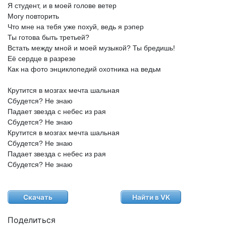
Я
студент,
и
в
моей
голове
ветер
Могу
повторить
Что
мне
на
тебя
уже
похуй,
ведь
я
рэпер
Ты
готова
быть
третьей?
Встать
между
мной
и
моей
музыкой?
Ты
бредишь!
Её
сердце
в
разрезе
Как
на
фото
энциклопедий
охотника
на
ведьм
Крутится
в
мозгах
мечта
шальная
Сбудется?
Не
знаю
Падает
звезда
с
небес
из
рая
Сбудется?
Не
знаю
Крутится
в
мозгах
мечта
шальная
Сбудется?
Не
знаю
Падает
звезда
с
небес
из
рая
Сбудется?
Не
знаю
Скачать
Найти в VK
Поделиться