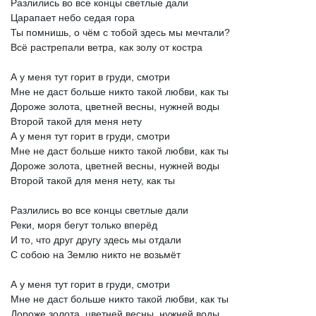
Разлились
во
все
концы
светлые
дали
Царапает
небо
седая
гора
Ты
помнишь,
о
чём
с
тобой
здесь
мы
мечтали?
Всё
растрепали
ветра,
как
золу
от
костра
А
у
меня
тут
горит
в
груди,
смотри
Мне
не
даст
больше
никто
такой
любви,
как
ты
Дороже
золота,
цветней
весны,
нужней
воды
Второй
такой
для
меня
нету
А
у
меня
тут
горит
в
груди,
смотри
Мне
не
даст
больше
никто
такой
любви,
как
ты
Дороже
золота,
цветней
весны,
нужней
воды
Второй
такой
для
меня
нету,
как
ты
Разлились
во
все
концы
светлые
дали
Реки,
моря
бегут
только
вперёд
И
то,
что
друг
другу
здесь
мы
отдали
С
собою
на
Землю
никто
не
возьмёт
А
у
меня
тут
горит
в
груди,
смотри
Мне
не
даст
больше
никто
такой
любви,
как
ты
Дороже
золота,
цветней
весны,
нужней
воды