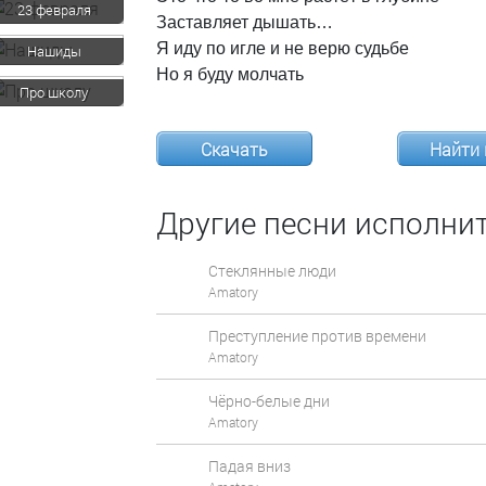
23 февраля
Заставляет
дышать…
Я
иду
по
игле
и
не
верю
судьбе
Нашиды
Но
я
буду
молчать
Про школу
Скачать
Найти 
Другие песни исполнит
Стеклянные люди
Amatory
Преступление против времени
Amatory
Чёрно-белые дни
Amatory
Падая вниз