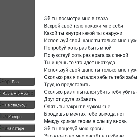
Эй
ты
посмотри
мне
в
глаза
Вскрой
своё
тело
покажи
мне
себя
Какой
ты
внутри
какой
ты
снаружи
Используй
свой
шанс
ты
только
мне
нуж
Попробуй
хоть
раз
быть
мной
Почувствуй
хоть
раз
врага
за
спиной
Ты
ищешь
то
что
идёт
ниоткуда
Используй
свой
шанс
ты
только
мне
нуж
Сколько
раз
я
пытался
забыть
тебя
забы
Pop
Трудно
представить
Сколько
раз
я
пытался
убить
тебя
убить
Rap & Hip-Hop
Друг
от
друга
избавить
На свадьбу
Опять
ты
закрыт
в
чужом
сне
Бродишь
в
мечтах
тебе
выхода
нет
Каверы
Между
криком
твоим
я
слышу
вновь
На гитаре
Эй
ты
поцелуй
мою
кровь!
Это
что-то
во
мне
растёт
в
глубине