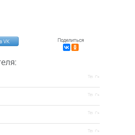
Поделиться
в VK
еля: