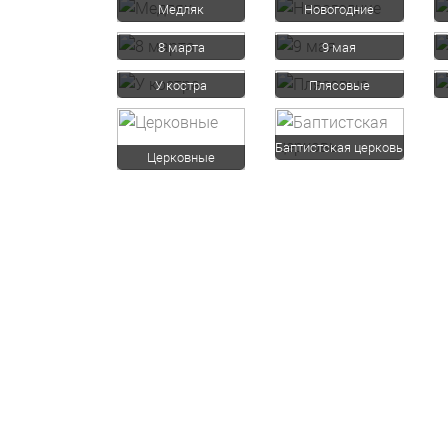
Медляк
Новогодние
8 марта
9 мая
У костра
Плясовые
Баптистская церковь
Церковные