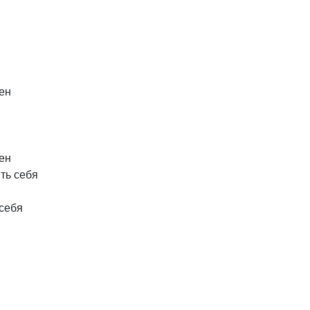
ен
ен
ть
себя
себя