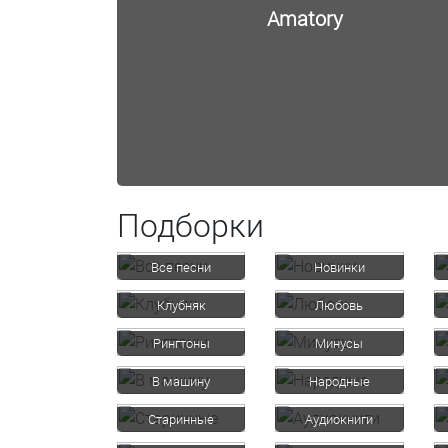
Amatory
Подборки
Все песни
Новинки
Клубняк
Любовь
Рингтоны
Минусы
В машину
Народные
Старинные
Аудиокниги