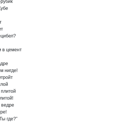
-рубик
Кубе
т
ет
ецибел?
и
в
цемент
здре
ом
нигде!
етройт
тлой
плитой
литой!
ведре
ре!
Ты
где?"