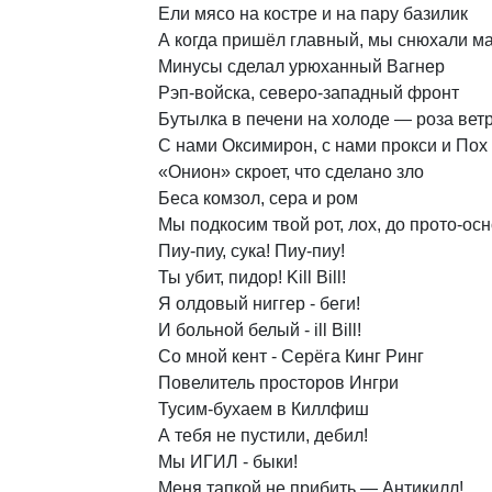
Ели
мясо
на
костре
и
на
пару
базилик
А
когда
пришёл
главный,
мы
снюхали
ма
Минусы
сделал
урюханный
Вагнер
Рэп-войска,
северо-западный
фронт
Бутылка
в
печени
на
холоде
—
роза
вет
С
нами
Оксимирон,
с
нами
прокси
и
Пох
«Онион»
скроет,
что
сделано
зло
Беса
комзол,
сера
и
ром
Мы
подкосим
твой
рот,
лох,
до
прото-ос
Пиу-пиу,
сука!
Пиу-пиу!
Ты
убит,
пидор!
Kill
Bill!
Я
олдовый
ниггер
-
беги!
И
больной
белый
-
ill
Bill!
Со
мной
кент
-
Серёга
Кинг
Ринг
Повелитель
просторов
Ингри
Тусим-бухаем
в
Киллфиш
А
тебя
не
пустили,
дебил!
Мы
ИГИЛ
-
быки!
Меня
тапкой
не
прибить
—
Антикилл!