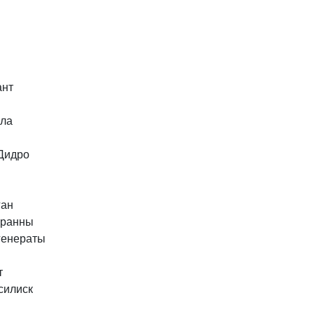
ант
ла
Дидро
ган
гранны
генераты
т
силиск