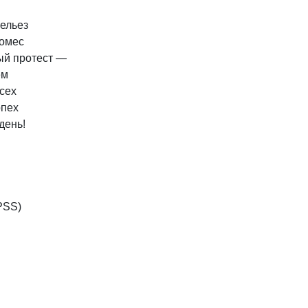
ельез
омес
ый
протест
—
ем
сех
пех
день!
PSS)