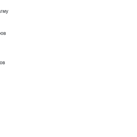
гму
ров
нов