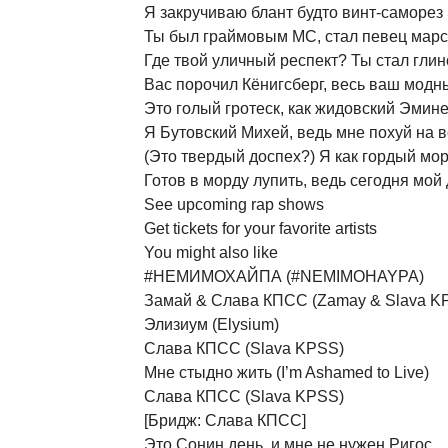
Я
закручиваю
блант
будто
винт-саморез
Ты
был
граймовым
МС,
стал
певец
марс
Где
твой
уличный
респект?
Ты
стал
глин
Вас
порочил
Кёнигсберг,
весь
ваш
модн
Это
голый
гротеск,
как
жидовский
Эмин
Я
Бутовский
Михей,
ведь
мне
похуй
на
в
(Это
твердый
доспех?)
Я
как
гордый
мор
Готов
в
морду
лупить,
ведь
сегодня
мой
See
upcoming
rap
shows
Get
tickets
for
your
favorite
artists
You
might
also
like
#НЕМИМОХАЙПА
(#NEMIMOHAYPA)
Замай
&
Слава
КПСС
(Zamay
&
Slava
K
Элизиум
(Elysium)
Слава
КПСС
(Slava
KPSS)
Мне
стыдно
жить
(I’m
Ashamed
to
Live)
Слава
КПСС
(Slava
KPSS)
[Бридж:
Слава
КПСС]
Это
Сонин
день,
и
мне
не
нужен
Ригос