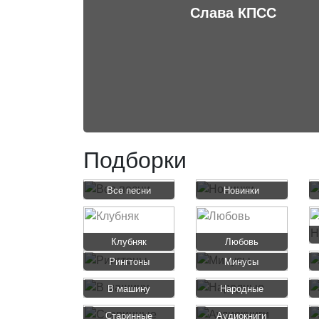
Слава КПСС
Подборки
Все песни
Новинки
Клубняк
Любовь
Рингтоны
Минусы
В машину
Народные
Старинные
Аудиокниги