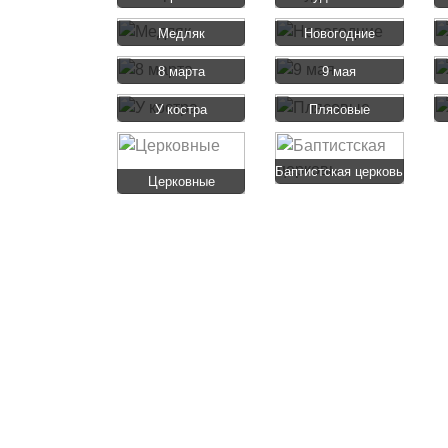
Медляк
Новогодние
8 марта
9 мая
У костра
Плясовые
Баптистская церковь
Церковные