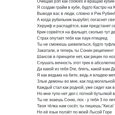
Очищаю
рэп
как
cookies
и
вращаю
кубик
Я
создам
грайм
в
кубе,
будто
Кастро
на
Выводя
вас
в
люди,
словно
я
Рик
Рубин!
А
когда
рубильник
вырубят,
погаснет
све
Херуиф
и
распадётся,
вам
предстанет
с
Крик
сорвётся
на
фальцет,
сколько
тут
д
Страх
опутает
тебя
как
паук-птицеед
Ты
не
сможешь
шевелиться,
будто
туфл
Закатали,
и
теперь
ты
Сонин
реципиент
Шансов
в
принципе
нет,
как
рицин
по
но
Слушать
вечность
этот
трек
в
абсолютн
Да
какой
из
тебя
Dre,
блять,
какой
вам
Д
Я
как
ведьма
на
бите,
ведь
я
владею
ме
Злые
демоны
во
мне,
как
под
могильной
Каждый
стал
как
родной,
уже
сидит
как
в
Но
мне
тупо
нет
дел
с
потной
бутылкой
в
Ты
не
знаешь
Соню,
лох
-
у
тебя
3
по
лит
Твоя
тёлка
нам
сосёт,
ты
пишешь:"Киса!
Но
её
язык
ползёт
по
моей
Лысой
Горе