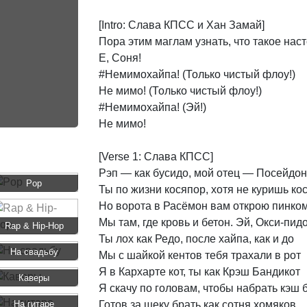
[Intro:
Слава
КПСС
и
Хан
Замай]
Пора
этим
маглам
узнать,
что
такое
нас
Е,
Соня!
#Немимохайпа!
(Только
чистый
флоу!)
Не
мимо!
(Только
чистый
флоу!)
#Немимохайпа!
(Эй!)
Не
мимо!
[Verse
1:
Слава
КПСС]
Рэп
—
как
бусидо,
мой
отец
—
Посейдон
Pop
Ты
по
жизни
косяпор,
хотя
не
куришь
ко
Но
ворота
в
Расёмон
вам
открою
пинко
Мы
там,
где
кровь
и
бетон.
Эй,
Окси-пидо
Rap & Hip-Hop
Ты
лох
как
Редо,
после
хайпа,
как
и
до
На свадьбу
Мы
с
шайкой
кентов
тебя
трахали
в
рот
Я
в
Кархарте
кот,
ты
как
Крэш
Бандикот
Каверы
Я
скачу
по
головам,
чтобы
набрать
кэш
На гитаре
Готов
за
щеку
брать
как
сотня
хомяков