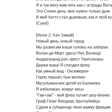
Я
и
так
могу
вам
петь
как
с
эстрады
Вита
Это
Сонин
день,
мне
нужен
только
дым
И
мой
баттл
стал
дырявым,
как
и
твой
к
(Сука!)
[Verse
2:
Хан
Замай]
Новый
день,
новый
город
Мы
развесим
ваши
головы
на
заборах
Волан-де-Морт
здесь!
Нет,
Воланд!
Андерграунд
рэп,
крест
Терпсихоры
Держи
вора!
Я
спиздил
флоу
Как
умный
жид
-
Оксюморон
Горло
першит,
пью
молоко
Мусульманских
детей
из
Балакова
Я
избалован,
вокруг
кисы
"Гав-гав!"
-
мой
флоу
пугает
шоу-бизнес
Граф
Георг
Виндзор,
братоубийца
Сдали
в
субаренду
твою
мамку
фрицам