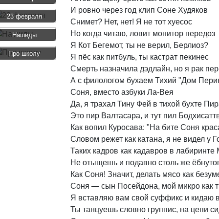
И
ровно
через
год
клип
Соне
Худяков
23 февраля
Снимет?
Нет,
нет!
Я
не
тот
хуесос
Но
когда
читаю,
ловит
монитор
передоз
Нашиды
Я
Кот
Бегемот,
ты
не
верил,
Берлиоз?
Про школу
Я
пёс
как
питбуль,
ты
кастрат
пекинес
Смерть
назначила
дэдлайн,
но
я
рак
пер
А
с
филологом
бухаем
Тихий
"Дом
Пери
Соня,
вместо
азбуки
Ла-Вея
Да,
я
трахал
Тину
Фей
в
тихой
бухте
Пир
Это
пир
Валтасара,
и
тут
пил
Бодхисатт
Как
вопил
Куросава:
"На
бите
Соня
крас
Словом
режет
как
катана,
я
не
видел
у
Г
Таких
кадров
как
кадавров
в
лабиринте
Не
отыщешь
и
подавно
столь
же
ёбнуто
Как
Соня!
Значит,
делать
мясо
как
безум
Соня
—
сын
Посейдона,
мой
микро
как
Я
вставляю
вам
свой
суффикс
и
кидаю
Ты
танцуешь
словно
группис,
на
цепи
си