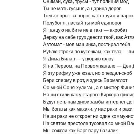
Снимай,
сука,
трусы
-
тут
полиция
мод
Ты
не
мать-гусыня,
а
царица
дорог
Только
прыг
за
порог,
как
струится
парок
Полубог
я,
ласкай
ты
мой
единорог
Я
танцую
на
бите
не
в
такт
—
акробат
Держу
на
себе
груз
двести
твой,
как
Атл
Автомат
-
моя
машинка,
постирал
тебя
Рублю
строки
по
кусочкам,
как
тела
—
пи
Я
Дима
Билан
—
ускоряю
флоу
Я
на
Первом,
на
Первом
канале
—
Ден
Я
эту
рифму
уже
юзал,
но
опездал-сноб
Бери
сперму
в
рот,
я
здесь
Бармаглот
Со
мной
Соня-хулиган,
а
я
мистер
Фини
Наши
стили
как
у
старого
Киркора
фили
Будут
петь
нам
дифирамбы
интернет-де
Мы
богаты
как
макаки,
у
нас
раки
и
раки
Наши
раки
не
откроет
ни
один
коммунис
На
святом
престоле
тусовал
со
мной
Ва
Мы
сожгли
как
Варг
пару
базилик