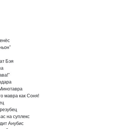
енёс
ньон"
ат
Бэя
ва
ава!"
одара
Минотавра
го
мавра
как
Соня!
ец
трезубец
вас
на
суплекс
дит
Анубис