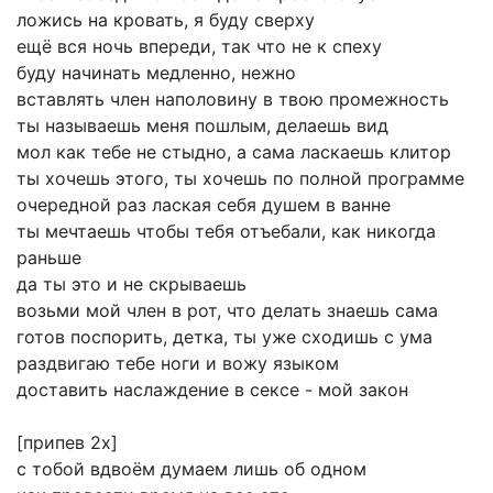
ложись
на
кровать,
я
буду
сверху
ещё
вся
ночь
впереди,
так
что
не
к
спеху
буду
начинать
медленно,
нежно
вставлять
член
наполовину
в
твою
промежность
ты
называешь
меня
пошлым,
делаешь
вид
мол
как
тебе
не
стыдно,
а
сама
ласкаешь
клитор
ты
хочешь
этого,
ты
хочешь
по
полной
программе
очередной
раз
лаская
себя
душем
в
ванне
ты
мечтаешь
чтобы
тебя
отъебали,
как
никогда
раньше
да
ты
это
и
не
скрываешь
возьми
мой
член
в
рот,
что
делать
знаешь
сама
готов
поспорить,
детка,
ты
уже
сходишь
с
ума
раздвигаю
тебе
ноги
и
вожу
языком
доставить
наслаждение
в
сексе
-
мой
закон
[припев
2х]
с
тобой
вдвоём
думаем
лишь
об
одном