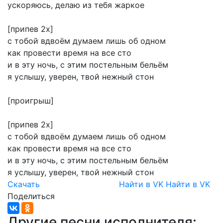
ускоряюсь,
делаю
из
тебя
жаркое
[припев
2х]
с
тобой
вдвоём
думаем
лишь
об
одном
как
провести
время
на
все
сто
и
в
эту
ночь,
с
этим
постельным
бельём
я
услышу,
уверен,
твой
нежный
стон
[проигрыш]
[припев
2х]
с
тобой
вдвоём
думаем
лишь
об
одном
как
провести
время
на
все
сто
и
в
эту
ночь,
с
этим
постельным
бельём
я
услышу,
уверен,
твой
нежный
стон
Скачать
Найти в VK
Найти в VK
Поделиться
Другие песни исполнителя: