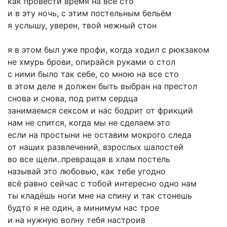
как
провести
время
на
все
сто
и
в
эту
ночь,
с
этим
постельным
бельём
я
услышу,
уверен,
твой
нежный
стон
я
в
этом
был
уже
профи,
когда
ходил
с
рюкзаком
не
хмурь
брови,
опирайся
руками
о
стол
с
ними
было
так
себе,
со
мною
на
все
сто
в
этом
деле
я
должен
быть
выбран
на
престол
снова
и
снова,
под
ритм
сердца
занимаемся
сексом
и
нас
бодрит
от
фрикций
нам
не
спится,
когда
мы
не
сделаем
это
если
на
простыни
не
оставим
мокрого
следа
от
наших
развлечений,
взрослых
шалостей
во
все
щели..превращая
в
хлам
постель
называй
это
любовью,
как
тебе
угодно
всё
равно
сейчас
с
тобой
интересно
одно
нам
ты
кладёшь
ноги
мне
на
спину
и
так
стонешь
будто
я
не
один,
а
минимум
нас
трое
и
на
нужную
волну
тебя
настроив