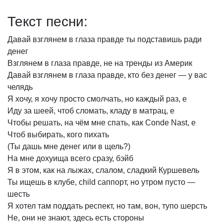
Текст песни:
Давай
взглянем
в
глаза
правде
ты
подставишь
ради
денег
Взглянем
в
глаза
правде,
не
на
тренды
из
Америк
Давай
взглянем
в
глаза
правде,
кто
без
денег
—
у
вас
челядь
Я
хочу,
я
хочу
просто
смолчать,
но
каждый
раз,
е
Иду
за
шеей,
чтоб
сломать,
кладу
в
матрац,
е
Чтобы
решать,
на
чём
мне
спать,
как
Conde
Nast,
е
Чтоб
выбирать,
кого
пихать
(Ты
дашь
мне
денег
или
в
щель?)
На
мне
дохуища
всего
сразу,
бэйб
Я
в
этом,
как
на
лыжах,
слалом,
сладкий
Куршевель
Ты
ищешь
в
клубе,
child
саппорт,
но
утром
пусто
—
шесть
Я
хотел
там
поддать
респект,
но
там,
вон,
тупо
шерсть
Не,
они
не
знают,
здесь
есть
стороны