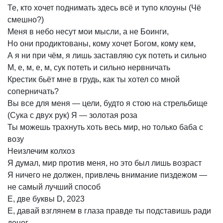
Те,
кто
хочет
поднимать
здесь
всё
и
тупо
клоуны
(Чё
смешно?)
Меня
в
небо
несут
мои
мысли,
а
не
Боинги,
Но
они
продиктованы,
кому
хочет
Богом,
кому
кем,
А
я
ни
при
чём,
я
лишь
заставляю
сук
потеть
и
сильно
М,
е,
м,
е,
м,
сук
потеть
и
сильно
нервничать
Крестик
бьёт
мне
в
грудь,
как
ты
хотел
со
мной
соперничать?
Вы
все
для
меня
—
цели,
будто
я
стою
на
стрельбище
(Сука
с
двух
рук)
Я
—
золотая
роза
Ты
можешь
трахнуть
хоть
весь
мир,
но
только
баба
с
возу
Неизлечим
колхоз
Я
думал,
мир
против
меня,
но
это
был
лишь
возраст
Я
ничего
не
должен,
привлечь
внимание
пиздежом
—
не
самый
лучший
способ
Е,
две
буквы
D,
2023
Е,
давай
взглянем
в
глаза
правде
ты
подставишь
ради
денег