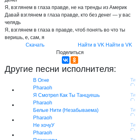
Я,
взглянем
в
глаза
правде,
не
на
тренды
из
Америк
Давай
взглянем
в
глаза
правде,
кто
без
денег
—
у
вас
челядь
Я,
взглянем
в
глаза
в
правде,
чтоб
понять
во
что
ты
веришь,
е,
сам,
я
Скачать
Найти в VK
Найти в VK
Поделиться
Другие песни исполнителя:
В Огне
Pharaoh
Я Смотрел Как Ты Танцуешь
Pharaoh
Белые Нити (Незабываема)
Pharaoh
Не хочуУ
Pharaoh