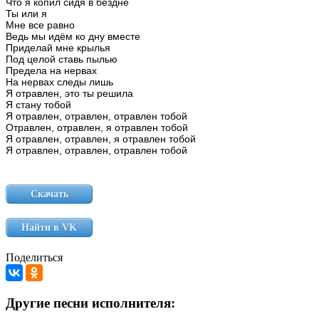
Что
я
копил
сидя
в
бездне
Ты
или
я
Мне
все
равно
Ведь
мы
идём
ко
дну
вместе
Приделай
мне
крылья
Под
целой
ставь
пылью
Предела
на
нервах
На
нервах
следы
лишь
Я
отравлен,
это
ты
решила
Я
стану
тобой
Я
отравлен,
отравлен,
отравлен
тобой
Отравлен,
отравлен,
я
отравлен
тобой
Я
отравлен,
отравлен,
я
отравлен
тобой
Я
отравлен,
отравлен,
отравлен
тобой
Скачать
Найти в VK
Поделиться
Другие песни исполнителя: