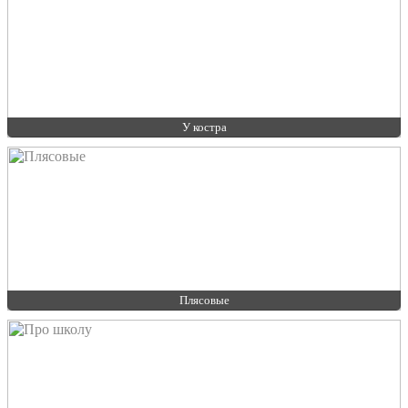
У костра
Плясовые