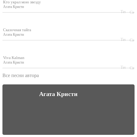
Кто украл мою звезду
Агата Кристи
Сказочная тайга
Агата Кристи
Viva Kalman
Агата Кристи
Все песни автора
Агата Кристи