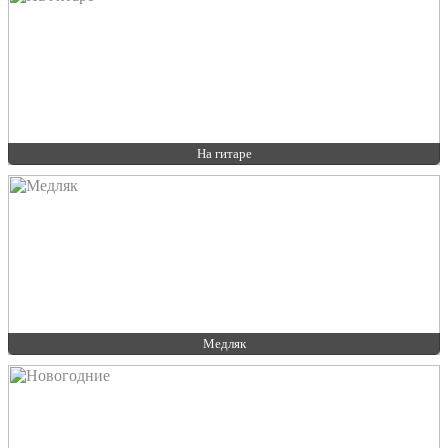
На гитаре
Медляк