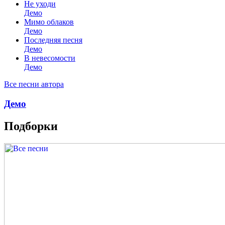
Не уходи
Демо
Мимо облаков
Демо
Последняя песня
Демо
В невесомости
Демо
Все песни автора
Демо
Подборки