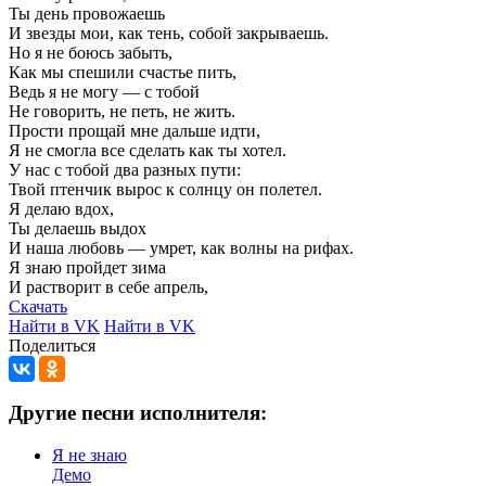
Ты
день
провожаешь
И
звезды
мои,
как
тень,
собой
закрываешь.
Но
я
не
боюсь
забыть,
Как
мы
спешили
счастье
пить,
Ведь
я
не
могу
—
с
тобой
Не
говорить,
не
петь,
не
жить.
Прости
прощай
мне
дальше
идти,
Я
не
смогла
все
сделать
как
ты
хотел.
У
нас
с
тобой
два
разных
пути:
Твой
птенчик
вырос
к
солнцу
он
полетел.
Я
делаю
вдох,
Ты
делаешь
выдох
И
наша
любовь
—
умрет,
как
волны
на
рифах.
Я
знаю
пройдет
зима
И
растворит
в
себе
апрель,
Скачать
Найти в VK
Найти в VK
Поделиться
Другие песни исполнителя:
Я не знаю
Демо