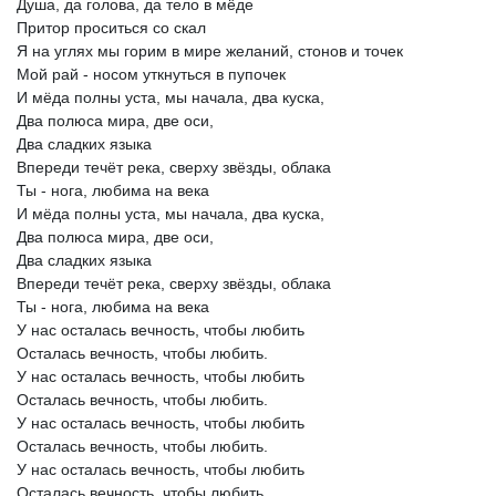
Душа,
да
голова,
да
тело
в
мёде
Притор
проситься
со
скал
Я
на
углях
мы
горим
в
мире
желаний,
стонов
и
точек
Мой
рай
-
носом
уткнуться
в
пупочек
И
мёда
полны
уста,
мы
начала,
два
куска,
Два
полюса
мира,
две
оси,
Два
сладких
языка
Впереди
течёт
река,
сверху
звёзды,
облака
Ты
-
нога,
любима
на
века
И
мёда
полны
уста,
мы
начала,
два
куска,
Два
полюса
мира,
две
оси,
Два
сладких
языка
Впереди
течёт
река,
сверху
звёзды,
облака
Ты
-
нога,
любима
на
века
У
нас
осталась
вечность,
чтобы
любить
Осталась
вечность,
чтобы
любить.
У
нас
осталась
вечность,
чтобы
любить
Осталась
вечность,
чтобы
любить.
У
нас
осталась
вечность,
чтобы
любить
Осталась
вечность,
чтобы
любить.
У
нас
осталась
вечность,
чтобы
любить
Осталась
вечность,
чтобы
любить.