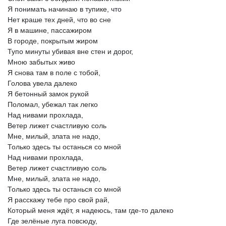
Я
понимать
начинаю
в
тупике,
что
Нет
краше
тех
дней,
что
во
сне
Я
в
машине,
пассажиром
В
городе,
покрытым
жиром
Тупо
минуты
убивая
вне
стен
и
дорог,
Мною
забытых
живо
Я
снова
там
в
поле
с
тобой,
Голова
увела
далеко
Я
бетонный
замок
рукой
Поломал,
убежал
так
легко
Над
нивами
прохлада,
Ветер
лижет
счастливую
соль
Мне,
милый,
злата
не
надо,
Только
здесь
ты
останься
со
мной
Над
нивами
прохлада,
Ветер
лижет
счастливую
соль
Мне,
милый,
злата
не
надо,
Только
здесь
ты
останься
со
мной
Я
расскажу
тебе
про
свой
рай,
Который
меня
ждёт,
я
надеюсь,
там
где-то
далеко
Где
зелёные
луга
повсюду,