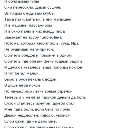
Я
облизываю
губы
Они
пересохли,
дикий
сушняк
Взглядом
окидываю
клубы,
Тама
пати,
мать
их,
в
них
малышня
Я
в
машине,
пассажиром
Я
в
окно
палю
в
них
всюду
пира
Заезжает
на
трубу
"Биби-Лена"
Потома,
которая
любит
боль,
сука,
Ира
Не
рушимый
мега-притон,
Обитель
обедов
и
помойки
в
одном
Обитель,
где
обязан
фену
годами
радуги
И
делают
кавалеры
вида
попойки
поклон
Я
тут
бегал
малой,
Быро
в
руки
пекаль
с
водой,
В
душе
неба
покой
Но
неумолимо
летит
время
стрелой
Теперь
и
у
меня
за
пазухой
деньги
да
боль
Сухой
стал
весь
изнутри,
другой
стал
Мне
папа
боли,
воли
бега
по
полю
Дамой
недоволен,
говорю,
умойся
Слой
сажи,
да
не
дано
мне,
Слой
сажи
с
обидами
ненавистными