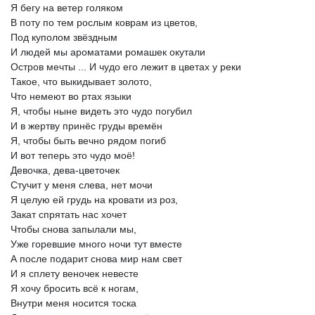
Я
бегу
на
ветер
голяком
В
поту
по
тем
рослым
коврам
из
цветов,
Под
куполом
звёздным
И
людей
мы
ароматами
ромашек
окутали
Остров
мечты
...
И
чудо
его
лежит
в
цветах
у
реки
Такое,
что
выкидывает
золото,
Что
немеют
во
ртах
языки
Я,
чтобы
ныне
видеть
это
чудо
погубил
И
в
жертву
принёс
груды
времён
Я,
чтобы
быть
вечно
рядом
погиб
И
вот
теперь
это
чудо
моё!
Девочка,
дева-цветочек
Стучит
у
меня
слева,
нет
мочи
Я
целую
ей
грудь
на
кровати
из
роз,
Закат
спрятать
нас
хочет
Чтобы
снова
запылали
мы,
Уже
горевшие
много
ночи
тут
вместе
А
после
подарит
снова
мир
нам
свет
И
я
сплету
веночек
невесте
Я
хочу
бросить
всё
к
ногам,
Внутри
меня
носится
тоска