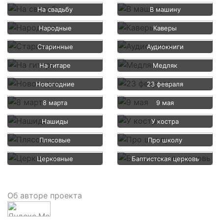
На свадьбу
В машину
Народные
Каверы
Старинные
Аудиокниги
На гитаре
Медляк
Новогодние
23 февраля
8 марта
9 мая
Нашиды
У костра
Плясовые
Про школу
Церковные
Баптистская церковь
Об авторе проекта