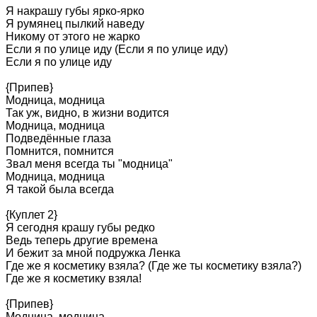
Я
накрашу
губы
ярко-ярко
Я
румянец
пылкий
наведу
Никому
от
этого
не
жарко
Если
я
по
улице
иду
(Если
я
по
улице
иду)
Если
я
по
улице
иду
{Припев}
Модница,
модница
Так
уж,
видно,
в
жизни
водится
Модница,
модница
Подведённые
глаза
Помнится,
помнится
Звал
меня
всегда
ты
"модница"
Модница,
модница
Я
такой
была
всегда
{Куплет
2}
Я
сегодня
крашу
губы
редко
Ведь
теперь
другие
времена
И
бежит
за
мной
подружка
Ленка
Где
же
я
косметику
взяла?
(Где
же
ты
косметику
взяла?)
Где
же
я
косметику
взяла!
{Припев}
Модница,
модница