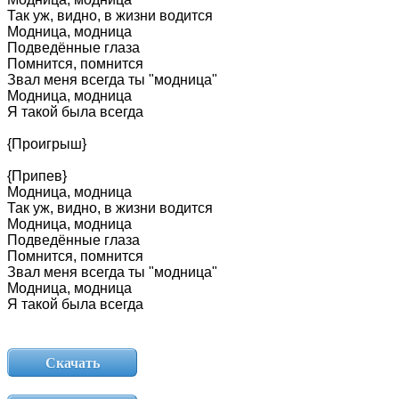
Так
уж,
видно,
в
жизни
водится
Модница,
модница
Подведённые
глаза
Помнится,
помнится
Звал
меня
всегда
ты
"модница"
Модница,
модница
Я
такой
была
всегда
{Проигрыш}
{Припев}
Модница,
модница
Так
уж,
видно,
в
жизни
водится
Модница,
модница
Подведённые
глаза
Помнится,
помнится
Звал
меня
всегда
ты
"модница"
Модница,
модница
Я
такой
была
всегда
Скачать