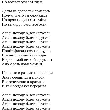
Но
вот
вот
эти
вот
глаза
Да
ты
не
долго
так
ломалась
Почуял
я
что
ты
сломалась
Но
прям
почуял
хоть
убей
По
взгляду
понял
все
окей
Асель
походу
будет
карусель
Асель
походу
будет
карусель
Асель
походу
будет
карусель
Асель
походу
будет
карусель
Пошёл
флюид
ему
не
трудно
И
в
нас
проникся
обоюдно
В
догон
мой
веский
аргумент
Ало
Асель
лови
момент
Накрыло
в
раз
нас
как
волной
Закат
смешался
и
прибой
Все
эстетично
и
красиво
И
как
всегда
без
перерыва
Асель
походу
будет
карусель
Асель
походу
будет
карусель
Асель
походу
будет
карусель
Асель
походу
будет
карусель