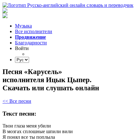
Музыка
Все исполнители
Продвижение
Благодарности
Войти
Песня «Карусель»
исполнителя Ицык Цыпер.
Скачать или слушать онлайн
<< Все песни
Текст песни:
Твои
глаза
меня
убили
В
мозгах
сплошные
шпили
вили
Я
понял
все
ты
поплыла