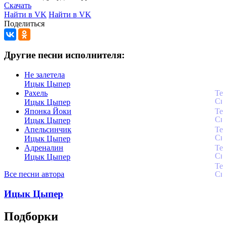
Скачать
Найти в VK
Найти в VK
Поделиться
Другие песни исполнителя:
Не залетела
Ицык Цыпер
Рахель
Ицык Цыпер
Японка Йоки
Ицык Цыпер
Апельсинчик
Ицык Цыпер
Адреналин
Ицык Цыпер
Все песни автора
Ицык Цыпер
Подборки