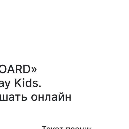
BOARD»
y Kids.
ушать онлайн