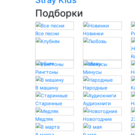
Stray Kids
Подборки
Все песни
Новинки
P
R
Клубняк
Любовь
Рингтоны
Минусы
Н
В машину
Народные
К
Старинные
Аудиокниги
Н
Медляк
Новогодние
2
8 марта
9 мая
Н