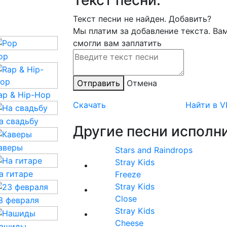
Текст песни:
Текст песни не найден.
Добавить?
Мы платим за добавление текста. Ва
смогли вам заплатить
op
Отправить
Отмена
ap & Hip-Hop
Скачать
Найти в V
а свадьбу
Другие песни исполни
аверы
Stars and Raindrops
Stray Kids
а гитаре
Freeze
Stray Kids
Close
3 февраля
Stray Kids
Cheese
ашиды