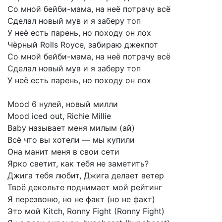
Со
мной
бейби-мама,
на
неё
потрачу
всё
Сделал
новый
мув
и
я
заберу
топ
У
неё
есть
парень,
но
походу
он
лох
Чёрный
Rolls
Royce,
забираю
джекпот
Со
мной
бейби-мама,
на
неё
потрачу
всё
Сделал
новый
мув
и
я
заберу
топ
У
неё
есть
парень,
но
походу
он
лох
Mood
6
нулей,
новый
милли
Mood
iced
out,
Richie
Millie
Baby
называет
меня
милым
(ай)
Всё
что
вы
хотели
—
мы
купили
Она
манит
меня
в
свои
сети
Ярко
светит,
как
тебя
не
заметить?
Джига
тебя
любит,
Джига
делает
ветер
Твоё
декольте
поднимает
мой
рейтинг
Я
перезвоню,
но
не
факт
(но
не
факт)
Это
мой
Kitch,
Ronny
Fight
(Ronny
Fight)