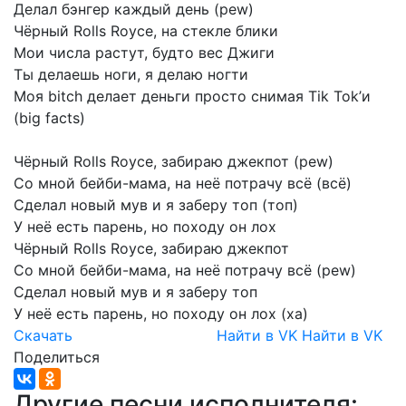
Делал
бэнгер
каждый
день
(pew)
Чёрный
Rolls
Royce,
на
стекле
блики
Мои
числа
растут,
будто
вес
Джиги
Ты
делаешь
ноги,
я
делаю
ногти
Моя
bitch
делает
деньги
просто
снимая
Tik
Tok’и
(big
facts)
Чёрный
Rolls
Royce,
забираю
джекпот
(pew)
Со
мной
бейби-мама,
на
неё
потрачу
всё
(всё)
Сделал
новый
мув
и
я
заберу
топ
(топ)
У
неё
есть
парень,
но
походу
он
лох
Чёрный
Rolls
Royce,
забираю
джекпот
Со
мной
бейби-мама,
на
неё
потрачу
всё
(pew)
Сделал
новый
мув
и
я
заберу
топ
У
неё
есть
парень,
но
походу
он
лох
(ха)
Скачать
Найти в VK
Найти в VK
Поделиться
Другие песни исполнителя: