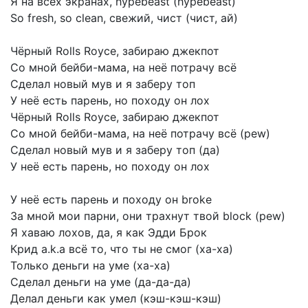
Я
на
всех
экранах,
hypebeast
(hypebeast)
So
fresh,
so
clean,
свежий,
чист
(чист,
ай)
Чёрный
Rolls
Royce,
забираю
джекпот
Со
мной
бейби-мама,
на
неё
потрачу
всё
Сделал
новый
мув
и
я
заберу
топ
У
неё
есть
парень,
но
походу
он
лох
Чёрный
Rolls
Royce,
забираю
джекпот
Со
мной
бейби-мама,
на
неё
потрачу
всё
(pew)
Сделал
новый
мув
и
я
заберу
топ
(да)
У
неё
есть
парень,
но
походу
он
лох
У
неё
есть
парень
и
походу
он
broke
За
мной
мои
парни,
они
трахнут
твой
block
(pew)
Я
хаваю
лохов,
да,
я
как
Эдди
Брок
Крид
a.k.a
всё
то,
что
ты
не
смог
(ха-ха)
Только
деньги
на
уме
(ха-ха)
Сделал
деньги
на
уме
(да-да-да)
Делал
деньги
как
умел
(кэш-кэш-кэш)