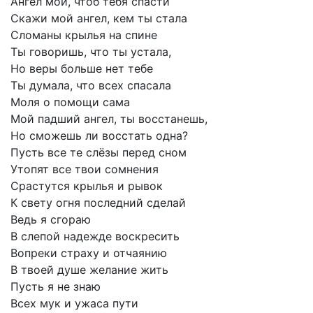
Ангел
мой,
чтоб
тебя
спасти
Скажи
мой
ангел,
кем
ты
стала
Сломаны
крылья
на
спине
Ты
говоришь,
что
ты
устала,
Но
веры
больше
нет
тебе
Ты
думала,
что
всех
спасала
Моля
о
помощи
сама
Мой
падший
ангел,
ты
восстанешь,
Но
сможешь
ли
восстать
одна?
Пусть
все
те
слёзы
перед
сном
Утопят
все
твои
сомнения
Срастутся
крылья
и
рывок
К
свету
огня
последний
сделай
Ведь
я
сгораю
В
слепой
надежде
воскресить
Вопреки
страху
и
отчаянию
В
твоей
душе
желание
жить
Пусть
я
не
знаю
Всех
мук
и
ужаса
пути