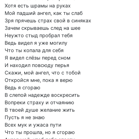
Хотя
есть
шрамы
на
руках
Мой
падший
ангел,
как
ты
слаб
Зря
прячешь
страх
свой
в
синяках
Зачем
скрываешь
след
на
шее
Неужто
стыд
пробрал
тебя
Ведь
видел
я
уже
могилу
Что
ты
копала
для
себя
Я
видел
слёзы
перед
сном
И
находил
повсюду
перья
Скажи,
мой
ангел,
что
с
тобой
Откройся
мне,
пока
я
верю
Ведь
я
сгораю
В
слепой
надежде
воскресить
Вопреки
страху
и
отчаянию
В
твоей
душе
желание
жить
Пусть
я
не
знаю
Всех
мук
и
ужаса
пути
Что
ты
прошла,
но
я
сгораю