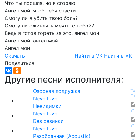
Что
ты
прошла,
но
я
сгораю
Ангел
мой,
чтоб
тебя
спасти
Смогу
ли
я
убить
твою
боль?
Смогу
ли
оживлять
мечты
с
тобой?
Ведь
я
готов
гореть
за
это,
ангел
мой
Ангел
мой,
ангел
мой
Ангел
мой
Скачать
Найти в VK
Найти в VK
Поделиться
Другие песни исполнителя:
Озорная подружка
Neverlove
Невидимки
Neverlove
Без резинки
Neverlove
Разобранная (Acoustic)