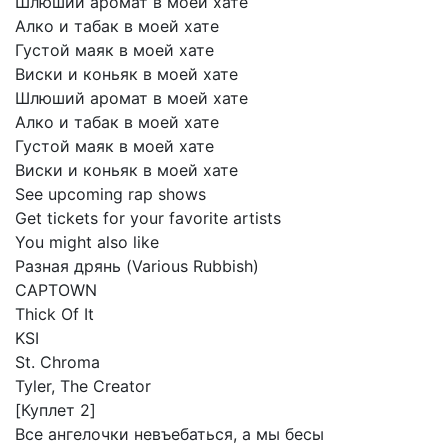
Шлюший
аромат
в
моей
хате
Алко
и
табак
в
моей
хате
Густой
маяк
в
моей
хате
Виски
и
коньяк
в
моей
хате
Шлюший
аромат
в
моей
хате
Алко
и
табак
в
моей
хате
Густой
маяк
в
моей
хате
Виски
и
коньяк
в
моей
хате
See
upcoming
rap
shows
Get
tickets
for
your
favorite
artists
You
might
also
like
Разная
дрянь
(Various
Rubbish)
CAPTOWN
Thick
Of
It
KSI
St.
Chroma
Tyler,
The
Creator
[Куплет
2]
Все
ангелочки
невъебаться,
а
мы
бесы