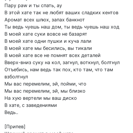
Пару
paw
и
ты
спать,
ау
В
этой
хате
так
не
любят
ваших
сладких
кентов
Аромат
всех
шлюх,
запах
банкнот
Ты
ведь
чуешь
наш
дом,
ты
ведь
чуешь
наш
ход
В
моей
хате
суки
вовсе
не
базарят
В
моей
хате
одни
пушки
и
куча
лали
В
моей
хате
мы
бесились,
вы
тикали
В
моей
хате
все
не
помнят
всех
деталей
Вверх-вниз
суку
на
кол,
загнул,
воткнул,
болтнул
Отъебись,
нам
ведь
так
пох,
кто
там,
что
там
взболтнул
Мы
вас
перемелим,
эй,
пойми,
что
Мы
вас
перемелим,
эй,
мы
близко
На
хую
вертели
мы
ваш
диско
В
хате,
с
заведениями
Ведь..
[Припев]