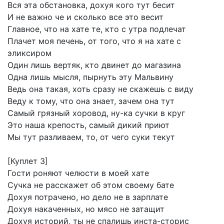
Вся
эта
обстановка,
дохуя
кого
тут
бесит
И
не
важно
че
и
сколько
все
это
весит
Главное,
что
на
хате
те,
кто
с
утра
подлечат
Плачет
моя
печень,
от
того,
что
я
на
хате
с
эликсиром
Один
лишь
вертяк,
кто
двинет
до
магазина
Одна
лишь
мысля,
пырнуть
эту
Мальвину
Ведь
она
такая,
хоть
сразу
не
скажешь
с
виду
Веду
к
тому,
что
она
знает,
зачем
она
тут
Самый
грязный
хоровод,
ну-ка
сучки
в
круг
Это
наша
крепость,
самый
дикий
приют
Мы
тут
разливаем,
то,
от
чего
суки
текут
[Куплет
3]
Гости
роняют
челюсти
в
моей
хате
Сучка
не
расскажет
об
этом
своему
бате
Дохуя
потрачено,
но
дело
не
в
зарплате
Дохуя
накаченных,
но
мясо
не
затащит
Дохуя
историй,
ты
не
спалишь
инста-сторис