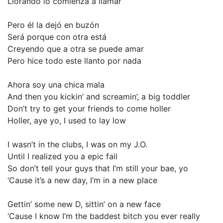
Llorando
lo
comienza
a
llamar
Pero
él
la
dejó
en
buzón
Será
porque
con
otra
está
Creyendo
que
a
otra
se
puede
amar
Pero
hice
todo
este
llanto
por
nada
Ahora
soy
una
chica
mala
And
then
you
kickin’
and
screamin’,
a
big
toddler
Don’t
try
to
get
your
friends
to
come
holler
Holler,
aye
yo,
I
used
to
lay
low
I
wasn’t
in
the
clubs,
I
was
on
my
J.O.
Until
I
realized
you
a
epic
fail
So
don’t
tell
your
guys
that
I’m
still
your
bae,
yo
‘Cause
it’s
a
new
day,
I’m
in
a
new
place
Gettin’
some
new
D,
sittin’
on
a
new
face
‘Cause
I
know
I’m
the
baddest
bitch
you
ever
really