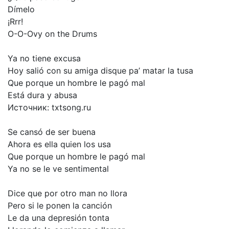
Dímelo
¡Rrr!
O-O-Ovy
on
the
Drums
Ya
no
tiene
excusa
Hoy
salió
con
su
amiga
disque
pa’
matar
la
tusa
Que
porque
un
hombre
le
pagó
mal
Está
dura
y
abusa
Источник:
txtsong.ru
Se
cansó
de
ser
buena
Ahora
es
ella
quien
los
usa
Que
porque
un
hombre
le
pagó
mal
Ya
no
se
le
ve
sentimental
Dice
que
por
otro
man
no
llora
Pero
si
le
ponen
la
canción
Le
da
una
depresión
tonta