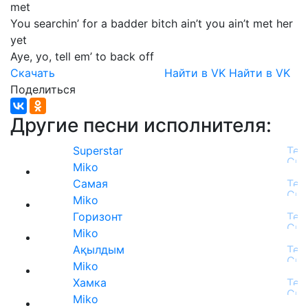
met
You
searchin’
for
a
badder
bitch
ain’t
you
ain’t
met
her
yet
Aye,
yo,
tell
em’
to
back
off
Скачать
Найти в VK
Найти в VK
Поделиться
Другие песни исполнителя:
Superstar
Miko
Самая
Miko
Горизонт
Miko
Ақылдым
Miko
Хамка
Miko