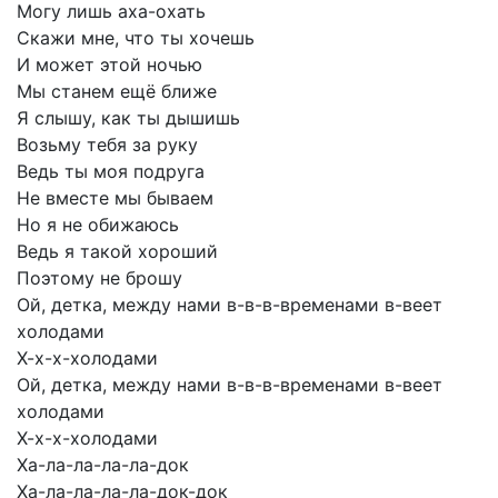
Могу
лишь
аха-охать
Скажи
мне,
что
ты
хочешь
И
может
этой
ночью
Мы
станем
ещё
ближе
Я
слышу,
как
ты
дышишь
Возьму
тебя
за
руку
Ведь
ты
моя
подруга
Не
вместе
мы
бываем
Но
я
не
обижаюсь
Ведь
я
такой
хороший
Поэтому
не
брошу
Ой,
детка,
между
нами
в-в-в-временами
в-веет
холодами
Х-х-х-холодами
Ой,
детка,
между
нами
в-в-в-временами
в-веет
холодами
Х-х-х-холодами
Ха-ла-ла-ла-ла-док
Ха-ла-ла-ла-ла-док-док