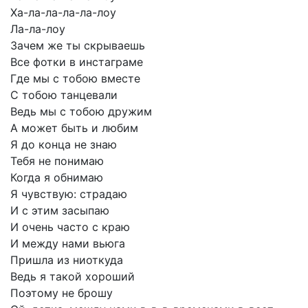
Ха-ла-ла-ла-ла-лоу
Ла-ла-лоу
Зачем
же
ты
скрываешь
Все
фотки
в
инстаграме
Где
мы
с
тобою
вместе
С
тобою
танцевали
Ведь
мы
с
тобою
дружим
А
может
быть
и
любим
Я
до
конца
не
знаю
Тебя
не
понимаю
Когда
я
обнимаю
Я
чувствую:
страдаю
И
с
этим
засыпаю
И
очень
часто
с
краю
И
между
нами
вьюга
Пришла
из
ниоткуда
Ведь
я
такой
хороший
Поэтому
не
брошу