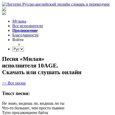
Музыка
Все исполнители
Продвижение
Благодарности
Войти
Песня «Милая»
исполнителя 10AGE.
Скачать или слушать онлайн
<< Все песни
Текст песни:
Не
знаю,
видишь
ли,
видишь
ли
ты
Что-то
большее,
чем
просто
пьянки
Тупо
просаживание
бабла