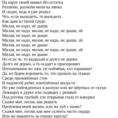
На
карте
твоей мамки без
остатка
Разлюби,
разлюби меня
на
ляпки
И
скури,
ведь
я уже
решил
Что,
если
выходить,
то
выходить
Как
дым
из
твоей
груди
Милая,
не
надо,
не
дыши
Милая,
не
надо,
милая,
не
надо,
не
дыши,
эй
Милая,
не
надо,
не
дыши
Милая,
не
надо,
милая,
не
надо,
не
дыши,
эй
Милая,
не
надо,
не
дыши
Милая,
не
надо,
милая,
не
надо,
не
дыши,
эй
Милая,
не
надо,
не
дыши
Но
если
че,
то
выдыхай
и
долго
не
держи
Долго
не
держи,
а
то
осадит
и
припорошит
Непонимание
во
лжи,
не
поймёшь,
кто
паршивит
Да,
не
будем
ворошить
то,
что
прошло
на
этажах
Среди
прожжённых
стен
И
надписей
ребят,
влюблённых
когда-то
Но
уже
побежденных
в
разлуке
или
же
мёртвых
от
скуки
Лежащих
в
дурке
или
сидящих
с
рюмкой
Под
рэпчик
грубый,
еле
открывая
глаза
от
накурки
Скажи
мне,
песня,
как
решить
Проблемы
моей
жизни,
или
же
хуй
с
ними?
Скажи
мне,
песня,
как
мне
склеить
части
сердца
Или
же
выкинуть
за
спинку
кресла?