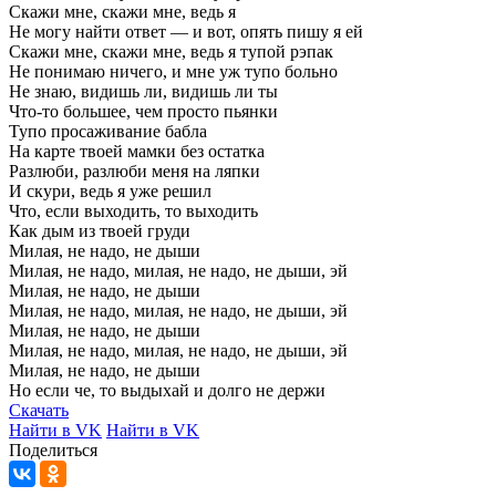
Скажи
мне,
скажи
мне,
ведь
я
Не
могу
найти
ответ
—
и
вот,
опять
пишу
я
ей
Скажи
мне,
скажи
мне,
ведь
я
тупой
рэпак
Не
понимаю
ничего,
и
мне
уж
тупо
больно
Не
знаю,
видишь
ли,
видишь
ли
ты
Что-то
большее,
чем
просто
пьянки
Тупо
просаживание
бабла
На
карте
твоей
мамки
без
остатка
Разлюби,
разлюби
меня
на
ляпки
И
скури,
ведь
я
уже
решил
Что,
если
выходить,
то
выходить
Как
дым
из
твоей
груди
Милая,
не
надо,
не
дыши
Милая,
не
надо,
милая,
не
надо,
не
дыши,
эй
Милая,
не
надо,
не
дыши
Милая,
не
надо,
милая,
не
надо,
не
дыши,
эй
Милая,
не
надо,
не
дыши
Милая,
не
надо,
милая,
не
надо,
не
дыши,
эй
Милая,
не
надо,
не
дыши
Но
если
че,
то
выдыхай
и
долго
не
держи
Скачать
Найти в VK
Найти в VK
Поделиться