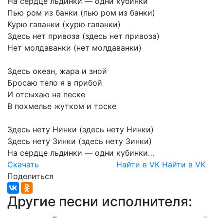
На
сердце
льдинки
—
одни
кубинки
Пью
ром
из
банки
(пью
ром
из
банки)
Курю
гаванки
(курю
гаванки)
Здесь
нет
привоза
(здесь
нет
привоза)
Нет
молдаванки
(нет
молдаванки)
Здесь
океан,
жара
и
зной
Бросаю
тело
я
в
прибой
И
отсыхаю
на
песке
В
похмелье
жутком
и
тоске
Здесь
нету
Нинки
(здесь
нету
Нинки)
Здесь
нету
Зинки
(здесь
нету
Зинки)
На
сердце
льдинки
—
одни
кубинки…
Скачать
Найти в VK
Найти в VK
Поделиться
Другие песни исполнителя: