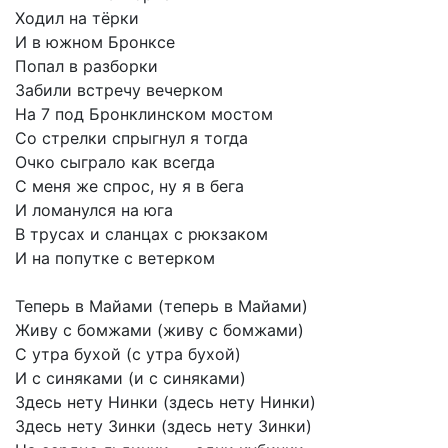
Ходил
на
тёрки
И
в
южном
Бронксе
Попал
в
разборки
Забили
встречу
вечерком
На
7
под
Бронклинском
мостом
Со
стрелки
спрыгнул
я
тогда
Очко
сыграло
как
всегда
С
меня
же
спрос,
ну
я
в
бега
И
ломанулся
на
юга
В
трусах
и
сланцах
с
рюкзаком
И
на
попутке
с
ветерком
Теперь
в
Майами
(теперь
в
Майами)
Живу
с
бомжами
(живу
с
бомжами)
С
утра
бухой
(с
утра
бухой)
И
с
синяками
(и
с
синяками)
Здесь
нету
Нинки
(здесь
нету
Нинки)
Здесь
нету
Зинки
(здесь
нету
Зинки)