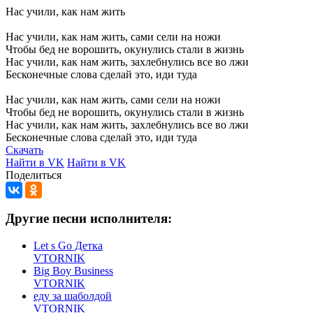
Нас
учили,
как
нам
жить
Нас
учили,
как
нам
жить,
сами
сели
на
ножи
Чтобы
бед
не
ворошить,
окунулись
стали
в
жизнь
Нас
учили,
как
нам
жить,
захлебнулись
все
во
лжи
Бесконечные
слова
сделай
это,
иди
туда
Нас
учили,
как
нам
жить,
сами
сели
на
ножи
Чтобы
бед
не
ворошить,
окунулись
стали
в
жизнь
Нас
учили,
как
нам
жить,
захлебнулись
все
во
лжи
Бесконечные
слова
сделай
это,
иди
туда
Скачать
Найти в VK
Найти в VK
Поделиться
Другие песни исполнителя:
Let s Go Детка
VTORNIK
Big Boy Business
VTORNIK
еду за шаболдой
VTORNIK