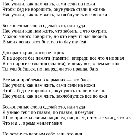
Нас
учили,
как
нам
жить,
сами
сели
на
ножи
Чтобы
бед
не
ворошить,
окунулись
стали
в
жизнь
Нас
учили,
как
нам
жить,
захлебнулись
все
во
лжи
Бесконечные
слова
сделай
это,
иди
туда
Нас
учили
как
нам
жить,
что
забыть,
а
что
скурить
Можно
много
говорить,
но
кто
научит
нас
любить
В
моих
венах
этот
бит,
ocb
to
day
my
feat
Догорает
крик,
догорает
крик
Я
на
дороге
без
памяти
(памяти),
впереди
все
что
я
не
знал
Я
на
пороге
сознания
(знания),
и
вижу
всё,
о
чем
мечтал
Ты
улыбнёшься,
но
навряд
ли
это
правда,
батя
Все
мои
проблемы
в
карманах
—
это
блеф
Нас
учили,
как
нам
жить,
сами
сели
на
ножи
Чтобы
бед
не
ворошить,
окунулись
стали
в
жизнь
Нас
учили,
как
нам
жить,
захлебнулись
все
во
лжи
Бесконечные
слова
сделай
это,
иди
туда
Я
узнаю
тебя
по
глазам,
по
глазам,
я
безумец
Шлю
приветы
своим
пацанам,
пацанам,
с
тех
же
улиц,
что
и
я
Что
и
я…
время
меняет
меня
Но
останусь
верным
себе
день
ото
дня