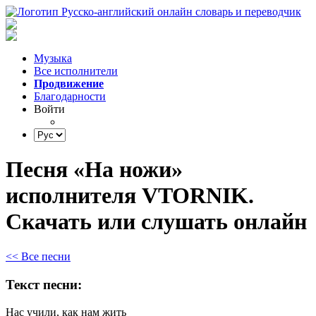
Музыка
Все исполнители
Продвижение
Благодарности
Войти
Песня «На ножи»
исполнителя VTORNIK.
Скачать или слушать онлайн
<< Все песни
Текст песни:
Нас
учили,
как
нам
жить