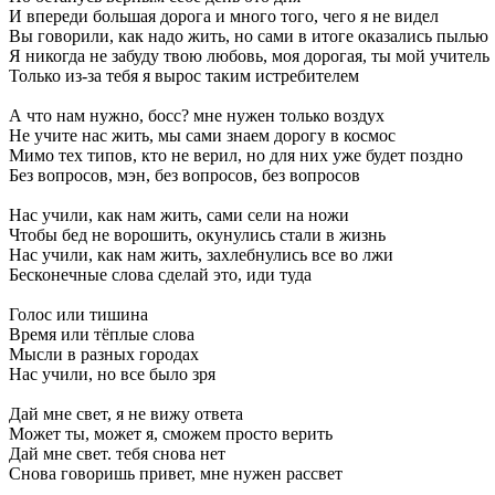
И
впереди
большая
дорога
и
много
того,
чего
я
не
видел
Вы
говорили,
как
надо
жить,
но
сами
в
итоге
оказались
пылью
Я
никогда
не
забуду
твою
любовь,
моя
дорогая,
ты
мой
учитель
Только
из-за
тебя
я
вырос
таким
истребителем
А
что
нам
нужно,
босс?
мне
нужен
только
воздух
Не
учите
нас
жить,
мы
сами
знаем
дорогу
в
космос
Мимо
тех
типов,
кто
не
верил,
но
для
них
уже
будет
поздно
Без
вопросов,
мэн,
без
вопросов,
без
вопросов
Нас
учили,
как
нам
жить,
сами
сели
на
ножи
Чтобы
бед
не
ворошить,
окунулись
стали
в
жизнь
Нас
учили,
как
нам
жить,
захлебнулись
все
во
лжи
Бесконечные
слова
сделай
это,
иди
туда
Голос
или
тишина
Время
или
тёплые
слова
Мысли
в
разных
городах
Нас
учили,
но
все
было
зря
Дай
мне
свет,
я
не
вижу
ответа
Может
ты,
может
я,
сможем
просто
верить
Дай
мне
свет.
тебя
снова
нет
Снова
говоришь
привет,
мне
нужен
рассвет