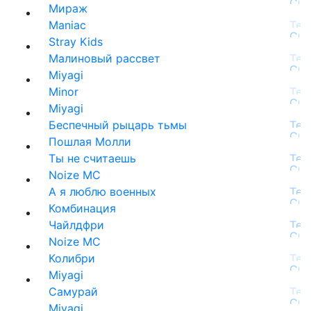
Мираж
Maniac
Stray Kids
Малиновый рассвет
Miyagi
Minor
Miyagi
Беспечный рыцарь тьмы
Пошлая Молли
Ты не считаешь
Noize MC
А я люблю военных
Комбинация
Чайлдфри
Noize MC
Колибри
Miyagi
Самурай
Miyagi