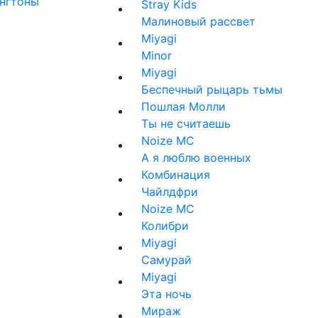
нгтоны
Stray Kids
Малиновый рассвет
Miyagi
Minor
Miyagi
Беспечный рыцарь тьмы
Пошлая Молли
Ты не считаешь
Noize MC
А я люблю военных
Комбинация
Чайлдфри
Noize MC
Колибри
Miyagi
Самурай
Miyagi
Эта ночь
Мираж