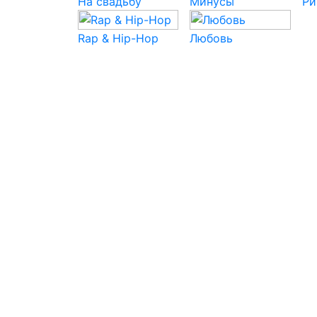
На свадьбу
Минусы
Ри
Rap & Hip-Hop
Любовь