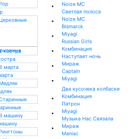
Noize MC
Светлая полоса
p
Noize MC
Bismarck
Miyagi
Russian Girls
Комбинация
рковные
Наступает ночь
костра
Мираж
Captain
марта
Miyagi
Два кусочека колбаски
дляк
Комбинация
Патрон
аринные
Miyagi
Музыка Нас Связала
машину
Мираж
Maniac