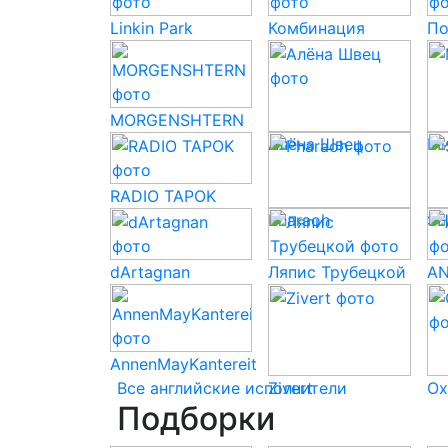
Linkin Park
Комбинация
По
MORGENSHTERN
Алёна Швец
М
RADIO TAPOK
Pharaoh
S
dArtagnan
Ляпис Трубецкой
AN
AnnenMayKantereit
Все английские исполнители
Zivert
Ox
Подборки